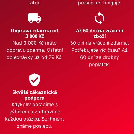
zítra.
přesně, co funguje.
local_shipping
sync
Doprava zdarma od
Až 60 dní na vrácení
3 000 Kč
zboží
Nad 3 000 Kč máte
30 dní na vrácení zdarma.
dopravu zdarma. Ostatní
Potřebujete víc času? Až
objednávky už od 79 Kč.
60 dní za drobný
poplatek.
verified_user
Skvělá zákaznická
podpora
Kdykoliv poradíme s
výběrem a zodpovíme
každou otázku. Sortiment
známe poslepu.