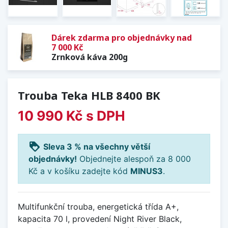
Dárek zdarma pro objednávky nad
7 000 Kč
Zrnková káva 200g
Trouba Teka HLB 8400 BK
10 990 Kč
s DPH
loyalty
Sleva 3 % na všechny větší
objednávky!
Objednejte alespoň za 8 000
Kč a v košíku zadejte kód
MINUS3
.
Multifunkční trouba, energetická třída A+,
kapacita 70 l, provedení Night River Black,