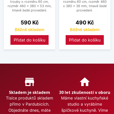
trouby o rozměru 60 cm,
rozměru 60 cm, rozměr 460
rozměr 460 x 380 x 53 mm,
x 380 x 36 mm, tmavě šedé
tmavě šedé provedení.
provedení.
Cena
Cena
590 Kč
490 Kč
Běžně skladem
Běžně skladem
Přidat do košíku
Přidat do košíku
Proč nakupovat u nás?
store_mall_directory
home
Skladem je skladem
30 let zkušeností v oboru
Tisíce produktů skladem
Máme vlastní kuchyňské
přímo v Pardubicích.
studio a vyrábíme
Objednáte dnes, máte
špičkové kuchyně. Víme