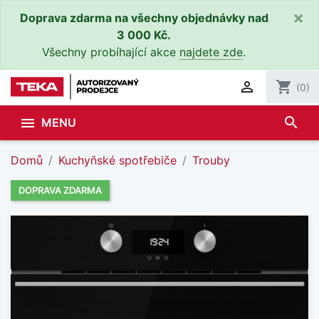
×
Doprava zdarma na všechny objednávky nad
3 000 Kč.
Všechny probíhající akce
najdete zde
.

shopping_cart
(0)
search

MENU
Domů
Kuchyňské spotřebiče
Trouby
DOPRAVA ZDARMA