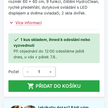
rozměr 60 x 60 cm, 9 funkcí, čištění HydroClean,
rychlé předehřátí, dotykové ovládání s LED
displejem a dvěma ovladači, 2 skla dvířek.
expand_more
Více informací

1 kus skladem, ihned k odeslání nebo
vyzvednutí
Při objednání do 12:00 odesíláme ještě
dnes, u vás v pátek 7.8..
Počet
−
+

PŘIDAT DO KOŠÍKU
Jakýkoliv dotaz? Rádi vám