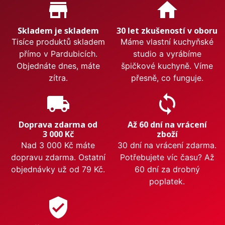
Proč nakupovat u nás?
store_mall_directory
home
Skladem je skladem
30 let zkušeností v oboru
Tisíce produktů skladem
Máme vlastní kuchyňské
přímo v Pardubicích.
studio a vyrábíme
Objednáte dnes, máte
špičkové kuchyně. Víme
zítra.
přesně, co funguje.
local_shipping
sync
Doprava zdarma od
Až 60 dní na vrácení
3 000 Kč
zboží
Nad 3 000 Kč máte
30 dní na vrácení zdarma.
dopravu zdarma. Ostatní
Potřebujete víc času? Až
objednávky už od 79 Kč.
60 dní za drobný
poplatek.
verified_user