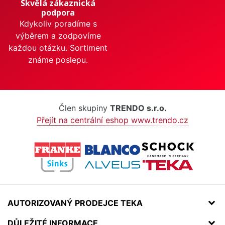
Skvělá zákaznická
podpora
Kdykoliv poradíme s
výběrem a zodpovíme
každou otázku. Sortiment
známe poslepu.
Člen skupiny
TRENDO s.r.o.
Přejít na centrální eshop www.trendo.cz
AUTORIZOVANÝ PRODEJCE TEKA
DŮLEŽITÉ INFORMACE