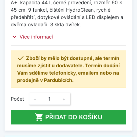
A+, kapacita 44 l, černé provedení, rozměr 60 x
45 cm, 9 funkcí, čištění HydroClean, rychlé
předehřátí, dotykové ovládání s LED displejem a
dvěma ovladači, 3 skla dvířek.
expand_more
Více informací

Zboží by mělo být dostupné, ale termín
musíme zjistit u dodavatele. Termín dodání
Vám sdělíme telefonicky, emailem nebo na
prodejně v Pardubicích.
Počet
−
+

PŘIDAT DO KOŠÍKU