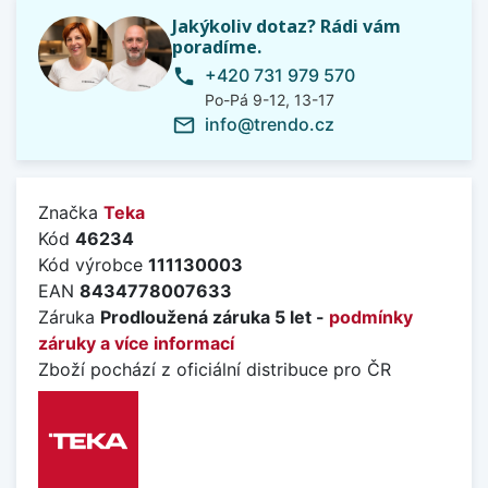
Jakýkoliv dotaz? Rádi vám
poradíme.
+420 731 979 570
phone
Po-Pá 9-12, 13-17
info@trendo.cz
mail_outline
Značka
Teka
Kód
46234
Kód výrobce
111130003
EAN
8434778007633
Záruka
Prodloužená záruka 5 let -
podmínky
záruky a více informací
Zboží pochází z oficiální distribuce pro ČR