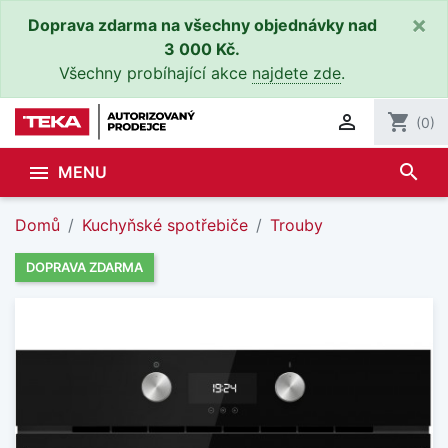
×
Doprava zdarma na všechny objednávky nad
3 000 Kč.
Všechny probíhající akce
najdete zde
.

shopping_cart
(0)
search

MENU
Domů
Kuchyňské spotřebiče
Trouby
DOPRAVA ZDARMA