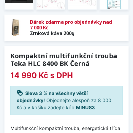
Dárek zdarma pro objednávky nad
7 000 Kč
Zrnková káva 200g
Kompaktní multifunkční trouba
Teka HLC 8400 BK Černá
14 990 Kč
s DPH
loyalty
Sleva 3 % na všechny větší
objednávky!
Objednejte alespoň za 8 000
Kč a v košíku zadejte kód
MINUS3
.
Multifunkční kompaktní trouba, energetická třída