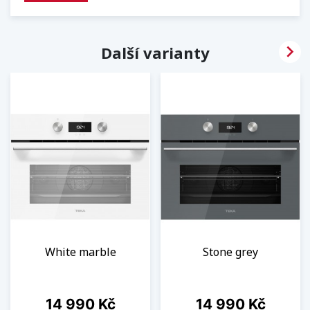

Další varianty
White marble
Stone grey
Cena
Cena
14 990 Kč
14 990 Kč