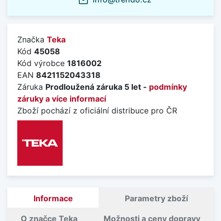
mail_outline
Značka
Teka
Kód
45058
Kód výrobce
1816002
EAN
8421152043318
Záruka
Prodloužená záruka 5 let -
podmínky
záruky a více informací
Zboží pochází z oficiální distribuce pro ČR
Informace
Parametry zboží
O značce Teka
Možnosti a ceny dopravy