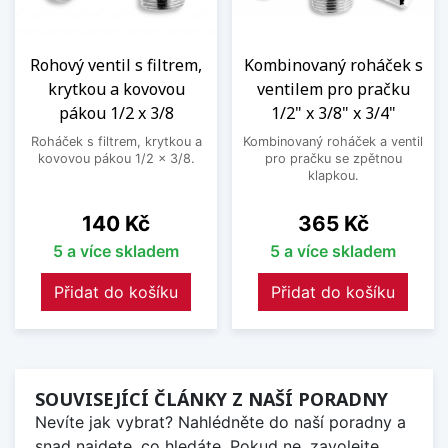
Rohový ventil s filtrem,
Kombinovaný roháček s
krytkou a kovovou
ventilem pro pračku
pákou 1/2 x 3/8
1/2" x 3/8" x 3/4"
Roháček s filtrem, krytkou a
Kombinovaný roháček a ventil
kovovou pákou 1/2 x 3/8.
pro pračku se zpětnou
klapkou.
Cena
Cena
140 Kč
365 Kč
5 a více skladem
5 a více skladem
Přidat do košíku
Přidat do košíku
SOUVISEJÍCÍ ČLÁNKY Z NAŠÍ PORADNY
Nevíte jak vybrat? Nahlédněte do naší poradny a
snad najdete, co hledáte. Pokud ne, zavolejte