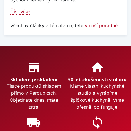
Číst více
Všechny články a témata najdete
v naší poradně
.
Proč nakupovat u nás?
store_mall_directory
home
Skladem je skladem
30 let zkušeností v oboru
Tisíce produktů skladem
Máme vlastní kuchyňské
přímo v Pardubicích.
studio a vyrábíme
Objednáte dnes, máte
špičkové kuchyně. Víme
zítra.
přesně, co funguje.
local_shipping
sync