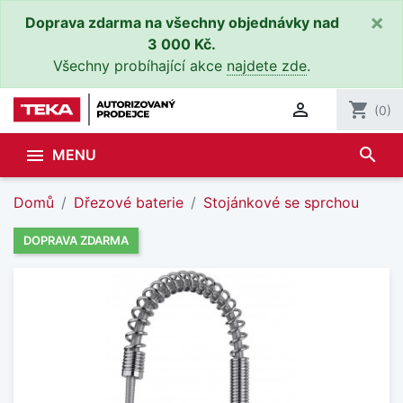
×
Doprava zdarma na všechny objednávky nad
3 000 Kč.
Všechny probíhající akce
najdete zde
.

shopping_cart
(0)
search

MENU
Domů
Dřezové baterie
Stojánkové se sprchou
DOPRAVA ZDARMA