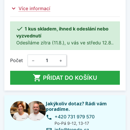
expand_more
Více informací

1 kus skladem, ihned k odeslání nebo
vyzvednutí
Odesíláme zítra (11.8.), u vás ve středu 12.8..
Počet
−
+

PŘIDAT DO KOŠÍKU
Jakýkoliv dotaz? Rádi vám
poradíme.
+420 731 979 570
phone
Po-Pá 9-12, 13-17
info@trendo.cz