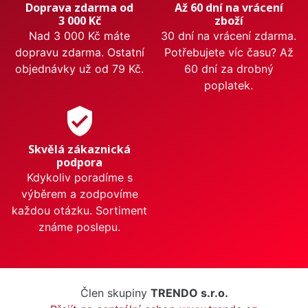
Doprava zdarma od
Až 60 dní na vrácení
3 000 Kč
zboží
Nad 3 000 Kč máte
30 dní na vrácení zdarma.
dopravu zdarma. Ostatní
Potřebujete víc času? Až
objednávky už od 79 Kč.
60 dní za drobný
poplatek.
verified_user
Skvělá zákaznická
podpora
Kdykoliv poradíme s
výběrem a zodpovíme
každou otázku. Sortiment
známe poslepu.
Člen skupiny
TRENDO s.r.o.