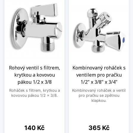
Rohový ventil s filtrem,
Kombinovaný roháček s
krytkou a kovovou
ventilem pro pračku
pákou 1/2 x 3/8
1/2" x 3/8" x 3/4"
Roháček s filtrem, krytkou a
Kombinovaný roháček a ventil
kovovou pákou 1/2 x 3/8.
pro pračku se zpětnou
klapkou.
Cena
Cena
140 Kč
365 Kč