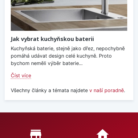
Jak vybrat kuchyňskou baterii
Kuchyňská baterie, stejně jako dřez, nepochybně
pomáhá udávat design celé kuchyně. Proto
bychom neměli výběr baterie...
Číst více
Všechny články a témata najdete
v naší poradně
.
Proč nakupovat u nás?
store_mall_directory
home