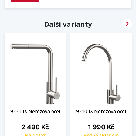

Další varianty
9331 IX Nerezová ocel
9310 IX Nerezová ocel
Cena
Cena
2 490 Kč
1 990 Kč
Na dotaz
Běžně skladem