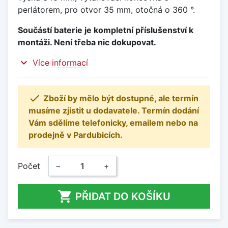
perlátorem, pro otvor 35 mm, otočná o 360 °.
Součástí baterie je kompletní příslušenství k
montáži. Není třeba nic dokupovat.
expand_more
Více informací

Zboží by mělo být dostupné, ale termín
musíme zjistit u dodavatele. Termín dodání
Vám sdělíme telefonicky, emailem nebo na
prodejně v Pardubicích.
Počet
−
+

PŘIDAT DO KOŠÍKU