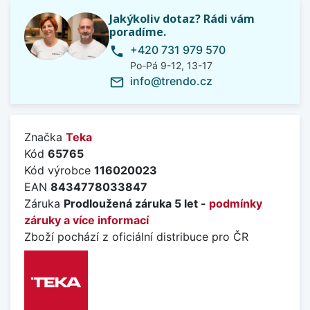
Jakýkoliv dotaz? Rádi vám
poradíme.
+420 731 979 570
phone
Po-Pá 9-12, 13-17
info@trendo.cz
mail_outline
Značka
Teka
Kód
65765
Kód výrobce
116020023
EAN
8434778033847
Záruka
Prodloužená záruka 5 let -
podmínky
záruky a více informací
Zboží pochází z oficiální distribuce pro ČR