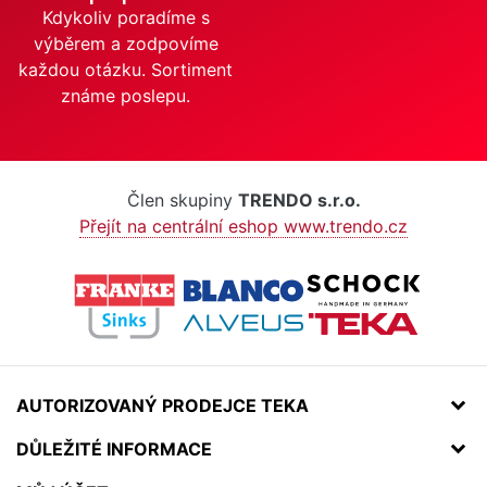
Kdykoliv poradíme s
výběrem a zodpovíme
každou otázku. Sortiment
známe poslepu.
Člen skupiny
TRENDO s.r.o.
Přejít na centrální eshop www.trendo.cz
AUTORIZOVANÝ PRODEJCE TEKA
DŮLEŽITÉ INFORMACE