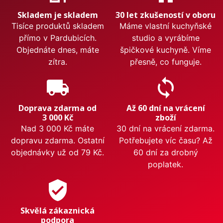
Skladem je skladem
30 let zkušeností v oboru
Tisíce produktů skladem
Máme vlastní kuchyňské
přímo v Pardubicích.
studio a vyrábíme
Objednáte dnes, máte
špičkové kuchyně. Víme
zítra.
přesně, co funguje.
local_shipping
sync
Doprava zdarma od
Až 60 dní na vrácení
3 000 Kč
zboží
Nad 3 000 Kč máte
30 dní na vrácení zdarma.
dopravu zdarma. Ostatní
Potřebujete víc času? Až
objednávky už od 79 Kč.
60 dní za drobný
poplatek.
verified_user
Skvělá zákaznická
podpora