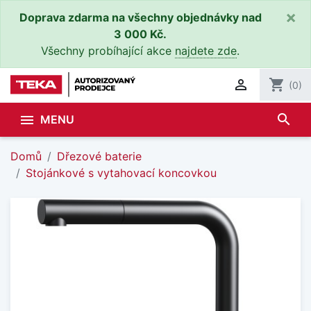
×
Doprava zdarma na všechny objednávky nad
3 000 Kč.
Všechny probíhající akce
najdete zde
.

shopping_cart
(0)
search

MENU
Domů
Dřezové baterie
Stojánkové s vytahovací koncovkou