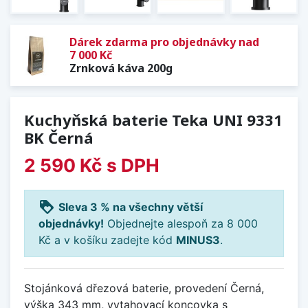
Dárek zdarma pro objednávky nad
7 000 Kč
Zrnková káva 200g
Kuchyňská baterie Teka UNI 9331
BK Černá
2 590 Kč
s DPH
loyalty
Sleva 3 % na všechny větší
objednávky!
Objednejte alespoň za 8 000
Kč a v košíku zadejte kód
MINUS3
.
Stojánková dřezová baterie, provedení Černá,
výška 343 mm, vytahovací koncovka s