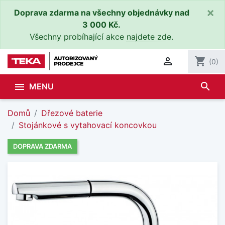
×
Doprava zdarma na všechny objednávky nad
3 000 Kč.
Všechny probíhající akce
najdete zde
.

shopping_cart
(0)
search

MENU
Domů
Dřezové baterie
Stojánkové s vytahovací koncovkou
DOPRAVA ZDARMA