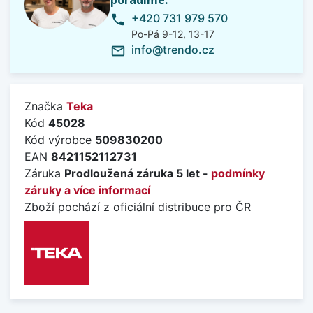
poradíme.
+420 731 979 570
phone
Po-Pá 9-12, 13-17
info@trendo.cz
mail_outline
Značka
Teka
Kód
45028
Kód výrobce
509830200
EAN
8421152112731
Záruka
Prodloužená záruka 5 let -
podmínky
záruky a více informací
Zboží pochází z oficiální distribuce pro ČR