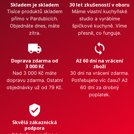
Skladem je skladem
30 let zkušeností v oboru
Tisíce produktů skladem
Máme vlastní kuchyňské
přímo v Pardubicích.
studio a vyrábíme
Objednáte dnes, máte
špičkové kuchyně. Víme
zítra.
přesně, co funguje.
local_shipping
sync
Doprava zdarma od
Až 60 dní na vrácení
3 000 Kč
zboží
Nad 3 000 Kč máte
30 dní na vrácení zdarma.
dopravu zdarma. Ostatní
Potřebujete víc času? Až
objednávky už od 79 Kč.
60 dní za drobný
poplatek.
verified_user
Skvělá zákaznická
podpora