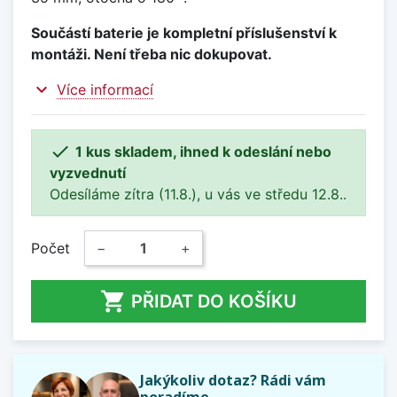
Součástí baterie je kompletní příslušenství k
montáži. Není třeba nic dokupovat.
expand_more
Více informací

1 kus skladem, ihned k odeslání nebo
vyzvednutí
Odesíláme zítra (11.8.), u vás ve středu 12.8..
Počet
−
+

PŘIDAT DO KOŠÍKU
Jakýkoliv dotaz? Rádi vám