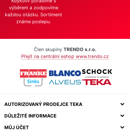
Kdykoliv poradíme s
výběrem a zodpovíme
každou otázku. Sortiment
známe poslepu.
Člen skupiny
TRENDO s.r.o.
Přejít na centrální eshop www.trendo.cz
AUTORIZOVANÝ PRODEJCE TEKA
DŮLEŽITÉ INFORMACE
MŮJ ÚČET