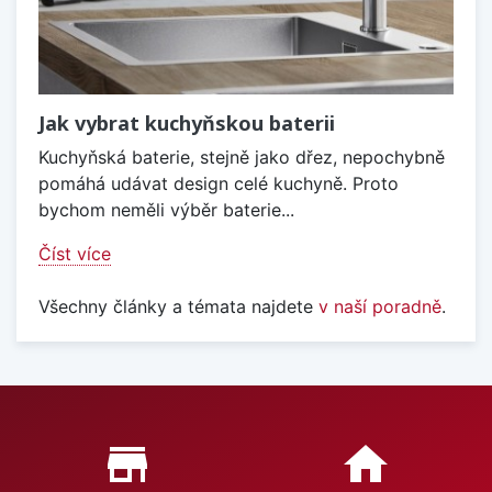
Jak vybrat kuchyňskou baterii
Kuchyňská baterie, stejně jako dřez, nepochybně
pomáhá udávat design celé kuchyně. Proto
bychom neměli výběr baterie...
Číst více
Všechny články a témata najdete
v naší poradně
.
Proč nakupovat u nás?
store_mall_directory
home