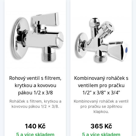
Rohový ventil s filtrem,
Kombinovaný roháček s
krytkou a kovovou
ventilem pro pračku
pákou 1/2 x 3/8
1/2" x 3/8" x 3/4"
Roháček s filtrem, krytkou a
Kombinovaný roháček a ventil
kovovou pákou 1/2 x 3/8.
pro pračku se zpětnou
klapkou.
Cena
Cena
140 Kč
365 Kč
5 a více skladem
5 a více skladem