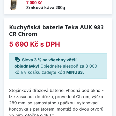
7 000 Kč
Zrnková káva 200g
Kuchyňská baterie Teka AUK 983
CR Chrom
5 690 Kč
s DPH
loyalty
Sleva 3 % na všechny větší
objednávky!
Objednejte alespoň za 8 000
Kč a v košíku zadejte kód
MINUS3
.
Stojánková dřezová baterie, vhodná pod okno -
lze zasunout do dřezu, provedení Chrom, výška
289 mm, se samostatnou páčkou, vytahovací
koncovka s perlátorem, montáž do dvou otvorů
35 mm, otočná o 180 °.