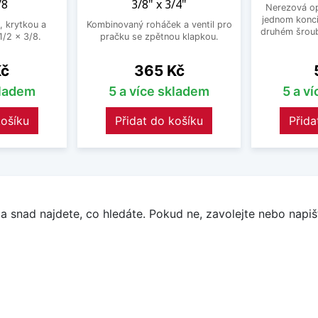
/8
3/8" x 3/4"
Nerezová op
jednom konci
, krytkou a
Kombinovaný roháček a ventil pro
druhém šroub
/2 x 3/8.
pračku se zpětnou klapkou.
Cena
Kč
365 Kč
kladem
5 a více skladem
5 a v
košíku
Přidat do košíku
Přida
a snad najdete, co hledáte. Pokud ne, zavolejte nebo napišt