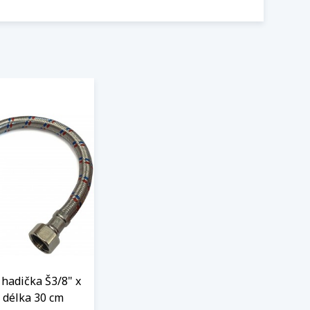
hadička Š3/8" x
 délka 30 cm