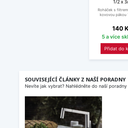
1/2 x 3
Roháček s filtrem
kovovou pákou 1
Cena
140 
5 a více s
Přidat do 
SOUVISEJÍCÍ ČLÁNKY Z NAŠÍ PORADNY
Nevíte jak vybrat? Nahlédněte do naší poradny 