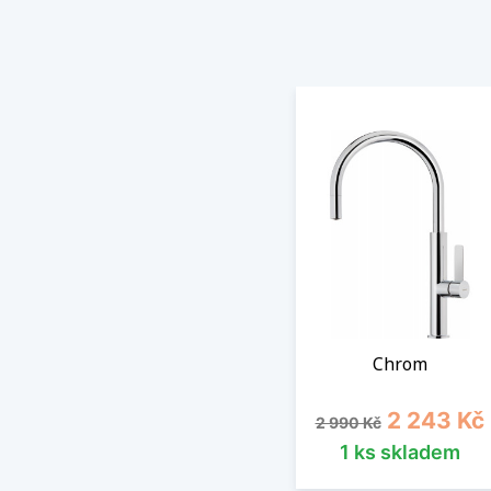
Chrom
Běžná cena
Cena
2 243 Kč
2 990 Kč
1 ks skladem