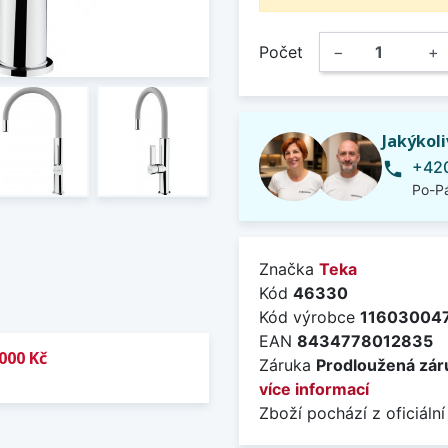
Počet
−
+
Jakýkol
+420
phone
Po-Pá
Značka
Teka
Kód
46330
Kód výrobce
11603004
EAN
8434778012835
000 Kč
Záruka
Prodloužená záru
více informací
Zboží pochází z oficiální