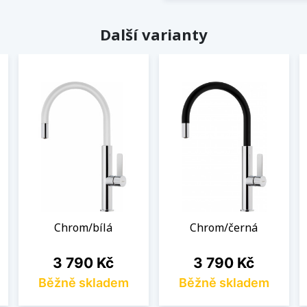
Další varianty
Chrom/bílá
Chrom/černá
Cena
Cena
3 790 Kč
3 790 Kč
Běžně skladem
Běžně skladem