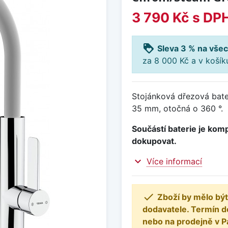
3 790 Kč
s DP
loyalty
Sleva 3 % na všec
za 8 000 Kč a v koší
Stojánková dřezová bate
35 mm, otočná o 360 °.
Součástí baterie je komp
dokupovat.
expand_more
Více informací

Zboží by mělo být
dodavatele. Termín d
nebo na prodejně v P