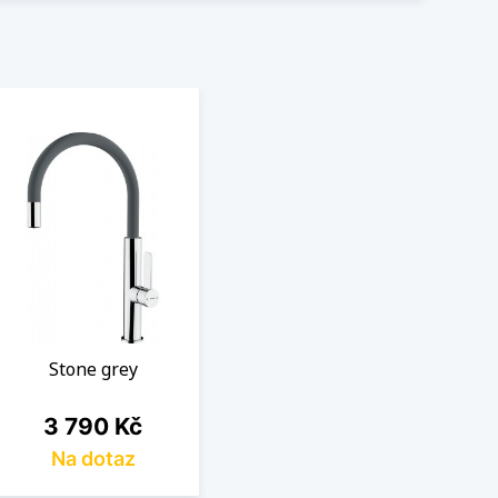
Stone grey
Cena
3 790 Kč
Na dotaz