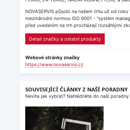
NOVASERVIS působí na našem trhu už od roku 19
mezinárodní normou ISO 9001 - "systém manage
před uvedením na trh procházejí rozsáhlými zk
Detail značky a ostatní produkty
Webové stránky značky
https://www.novaservis.cz
SOUVISEJÍCÍ ČLÁNKY Z NAŠÍ PORADNY
Nevíte jak vybrat? Nahlédněte do naší poradny 