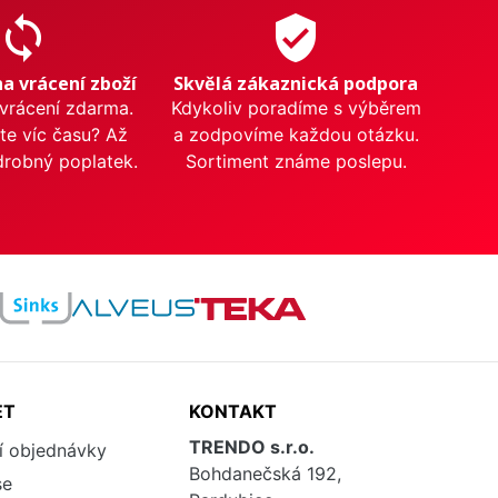
sync
verified_user
na vrácení zboží
Skvělá zákaznická podpora
 vrácení zdarma.
Kdykoliv poradíme s výběrem
te víc času? Až
a zodpovíme každou otázku.
drobný poplatek.
Sortiment známe poslepu.
ET
KONTAKT
TRENDO s.r.o.
í objednávky
Bohdanečská 192,
se