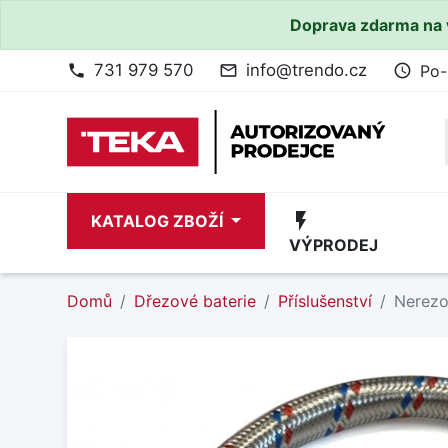
Doprava zdarma na 
731 979 570
info@trendo.cz
Po-
phone
mail_outline
access_time
flash_on
KATALOG ZBOŽÍ
VÝPRODEJ
Domů
Dřezové baterie
Příslušenství
Nerezo