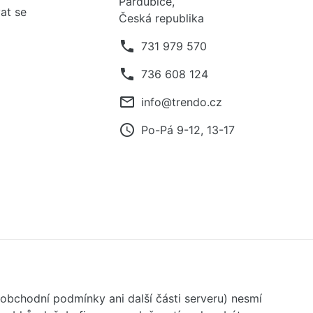
Pardubice,
at se
Česká republika
phone
731 979 570
phone
736 608 124
mail_outline
info@trendo.cz
access_time
Po-Pá 9-12, 13-17
 obchodní podmínky ani další části serveru) nesmí