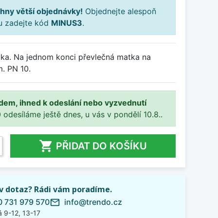
hny větší objednávky!
Objednejte alespoň
ku zadejte kód
MINUS3
.
ka. Na jednom konci převlečná matka na
. PN 10.
adem, ihned k odeslání nebo vyzvednutí
 odesíláme ještě dnes, u vás v pondělí 10.8..

PŘIDAT DO KOŠÍKU
iv dotaz? Rádi vám poradíme.
 731 979 570
info@trendo.cz
mail_outline
 9-12, 13-17