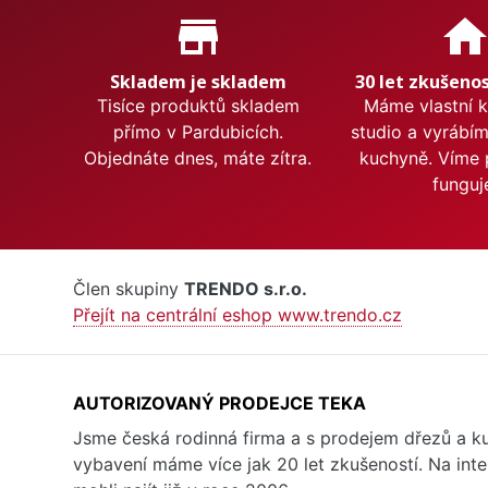
Proč nakupovat u nás?
store_mall_directory
hom
Skladem je skladem
30 let zkušenos
Tisíce produktů skladem
Máme vlastní 
přímo v Pardubicích.
studio a vyrábí
Objednáte dnes, máte zítra.
kuchyně. Víme 
funguj
Člen skupiny
TRENDO s.r.o.
Přejít na centrální eshop www.trendo.cz
AUTORIZOVANÝ PRODEJCE TEKA
Jsme česká rodinná firma a s prodejem dřezů a 
vybavení máme více jak 20 let zkušeností. Na inte