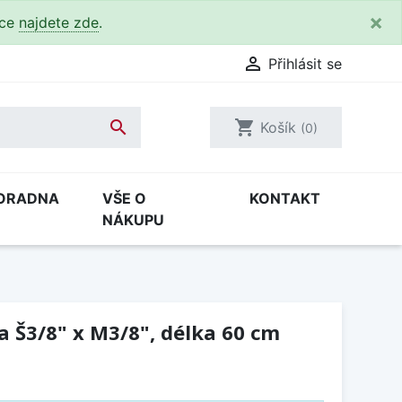
×
kce
najdete zde
.

Přihlásit se

shopping_cart
Košík
(0)
ORADNA
VŠE O
KONTAKT
NÁKUPU
 Š3/8" x M3/8", délka 60 cm