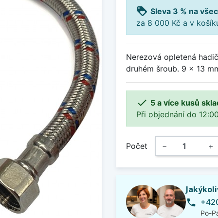
loyalty
Sleva 3 % na všec
za 8 000 Kč a v koší
Nerezová opletená hadič
druhém šroub. 9 x 13 mm

5 a více kusů skl
Při objednání do 12:00
Počet
−
+
Jakýkol
+420
phone
Po-Pá