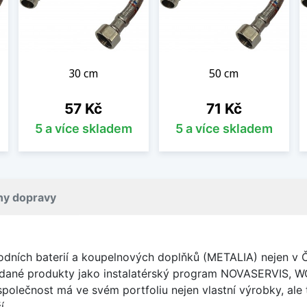
30 cm
50 cm
Cena
Cena
57 Kč
71 Kč
5 a více skladem
5 a více skladem
ny dopravy
ích baterií a koupelnových doplňků (METALIA) nejen v Čes
žádané produkty jako instalatérský program NOVASERVIS,
olečnost má ve svém portfoliu nejen vlastní výrobky, ale 
í.