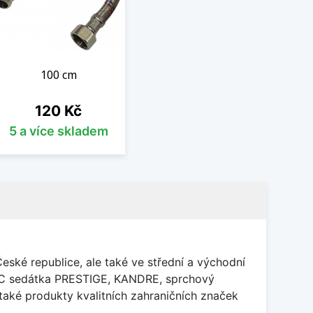
100 cm
Cena
120 Kč
5 a více skladem
ké republice, ale také ve střední a východní
 WC sedátka PRESTIGE, KANDRE, sprchový
také produkty kvalitních zahraničních značek