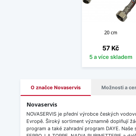
20 cm
Cena
57 Kč
5 a více skladem
O značce Novaservis
Možnosti a ce
Novaservis
NOVASERVIS je přední výrobce českých vodovodn
Evropě. Široký sortiment významně doplňují 
program a také zahradní program DAYE. Naše sp
FERRO, LA TORRE, NADIA RUBINETTERIE a dalš