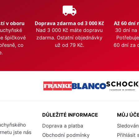
e
local_shipping
tí v oboru
Doprava zdarma od 3 000 Kč
Až 60 dní 
kuchyňské
Nad 3 000 Kč máte dopravu
30 dní na
me špičkové
zdarma. Ostatní objednávky
Potřebuje
přesně, co
už od 79 Kč.
60 dní za 
e.
DŮLEŽITÉ INFORMACE
MŮJ ÚČ
kuchyňského
Doprava a platba
Sledován
rnetu jste nás
Obchodní podmínky
Přihlásit 