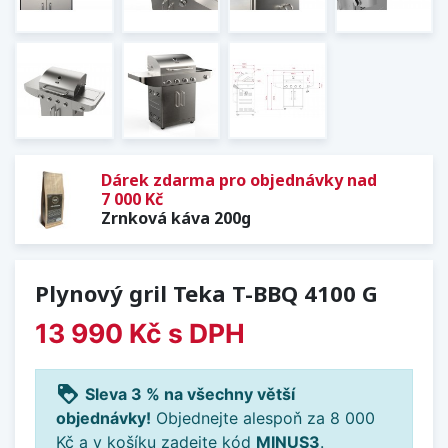
Dárek zdarma pro objednávky nad
7 000 Kč
Zrnková káva 200g
Plynový gril Teka T-BBQ 4100 G
13 990 Kč
s DPH
loyalty
Sleva 3 % na všechny větší
objednávky!
Objednejte alespoň za 8 000
Kč a v košíku zadejte kód
MINUS3
.