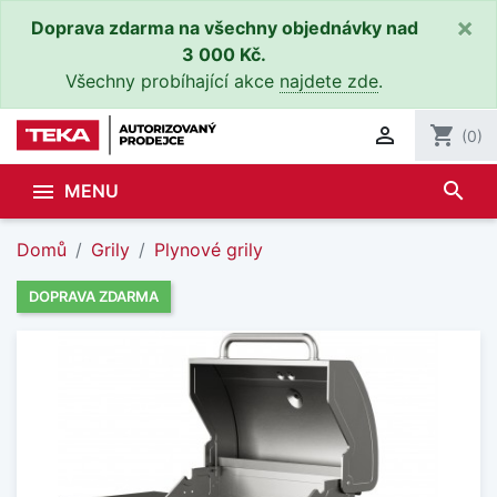
×
Doprava zdarma na všechny objednávky nad
3 000 Kč.
Všechny probíhající akce
najdete zde
.

shopping_cart
(0)
search

MENU
Domů
Grily
Plynové grily
DOPRAVA ZDARMA