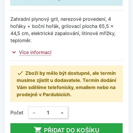
Zahradní plynový gril, nerezové provedení, 4
hořáky + boční hořák, grilovací plocha 65,5 x
44,5 cm, elektrické zapalování, litinové mřížky,
teploměr.
expand_more
Více informací

Zboží by mělo být dostupné, ale termín
musíme zjistit u dodavatele. Termín dodání
Vám sdělíme telefonicky, emailem nebo na
prodejně v Pardubicích.
Počet
−
+

PŘIDAT DO KOŠÍKU