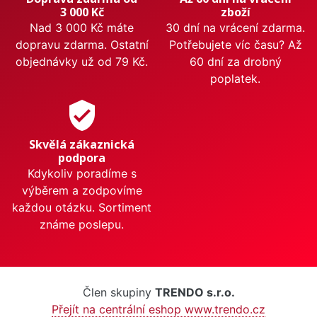
3 000 Kč
zboží
Nad 3 000 Kč máte
30 dní na vrácení zdarma.
dopravu zdarma. Ostatní
Potřebujete víc času? Až
objednávky už od 79 Kč.
60 dní za drobný
poplatek.
verified_user
Skvělá zákaznická
podpora
Kdykoliv poradíme s
výběrem a zodpovíme
každou otázku. Sortiment
známe poslepu.
Člen skupiny
TRENDO s.r.o.
Přejít na centrální eshop www.trendo.cz