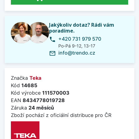
Jakýkoliv dotaz? Rádi vám
poradíme.
+420 731 979 570
phone
Po-Pá 9-12, 13-17
info@trendo.cz
mail_outline
Značka
Teka
Kód
14685
Kód výrobce
111570003
EAN
8434778019728
Záruka
24 měsíců
Zboží pochází z oficiální distribuce pro ČR