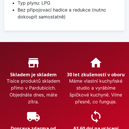
Typ plynu: LPG
Bez připojovací hadice a redukce (nutno
dokoupit samostatně)
Proč nakupovat u nás?
store_mall_directory
home
Skladem je skladem
30 let zkušeností v oboru
Tisíce produktů skladem
Máme vlastní kuchyňské
přímo v Pardubicích.
studio a vyrábíme
Objednáte dnes, máte
špičkové kuchyně. Víme
zítra.
přesně, co funguje.
local_shipping
sync
Doprava zdarma od
Až 60 dní na vrácení