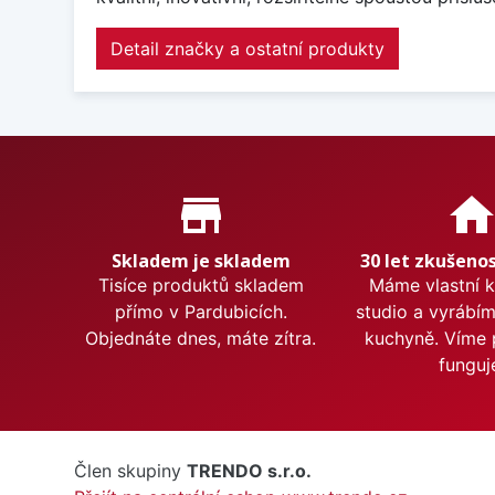
Detail značky a ostatní produkty
Proč nakupovat u nás?
store_mall_directory
hom
Skladem je skladem
30 let zkušenos
Tisíce produktů skladem
Máme vlastní 
přímo v Pardubicích.
studio a vyrábí
Objednáte dnes, máte zítra.
kuchyně. Víme 
funguj
Člen skupiny
TRENDO s.r.o.