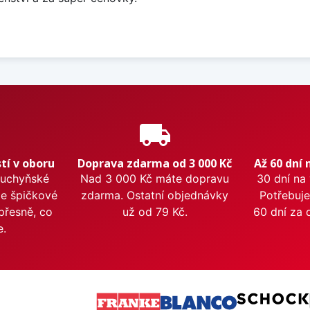
e
local_shipping
tí v oboru
Doprava zdarma od 3 000 Kč
Až 60 dní 
kuchyňské
Nad 3 000 Kč máte dopravu
30 dní na
me špičkové
zdarma. Ostatní objednávky
Potřebuje
přesně, co
už od 79 Kč.
60 dní za 
e.