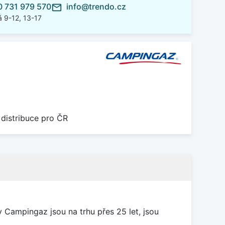
 731 979 570
info@trendo.cz
mail_outline
 9-12, 13-17
 distribuce pro ČR
y Campingaz jsou na trhu přes 25 let, jsou