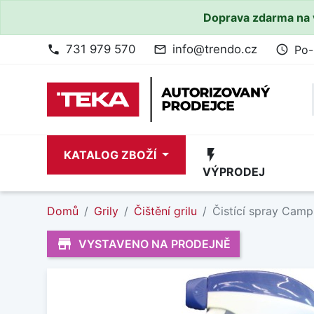
Doprava zdarma na 
731 979 570
info@trendo.cz
Po-
phone
mail_outline
access_time
flash_on
KATALOG ZBOŽÍ
VÝPRODEJ
Domů
Grily
Čištění grilu
Čistící spray Camp
store_mall_directory
VYSTAVENO NA PRODEJNĚ