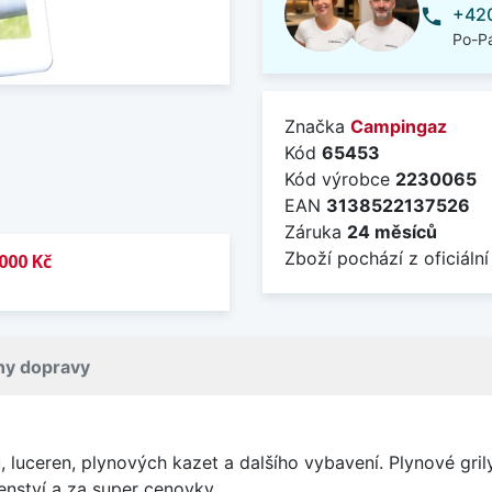
+420
phone
Po-Pá
Značka
Campingaz
Kód
65453
Kód výrobce
2230065
EAN
3138522137526
Záruka
24 měsíců
Zboží pochází z oficiální
000 Kč
ny dopravy
 luceren, plynových kazet a dalšího vybavení. Plynové gril
ušenství a za super cenovky.