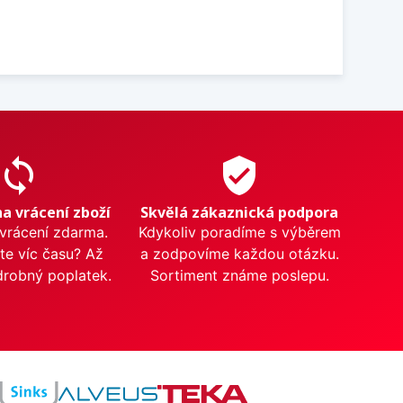
sync
verified_user
na vrácení zboží
Skvělá zákaznická podpora
 vrácení zdarma.
Kdykoliv poradíme s výběrem
te víc času? Až
a zodpovíme každou otázku.
drobný poplatek.
Sortiment známe poslepu.