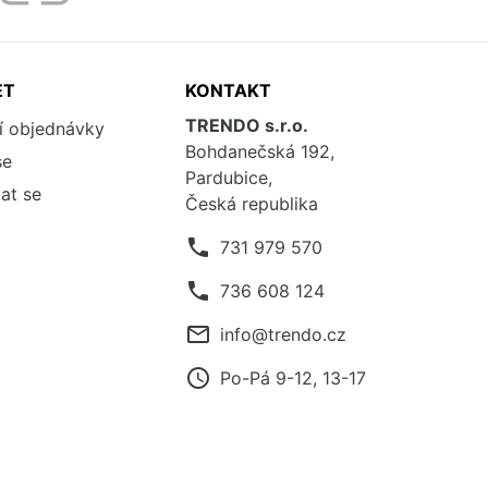
ET
KONTAKT
TRENDO s.r.o.
í objednávky
Bohdanečská 192,
se
Pardubice,
at se
Česká republika
phone
731 979 570
phone
736 608 124
mail_outline
info@trendo.cz
access_time
Po-Pá 9-12, 13-17