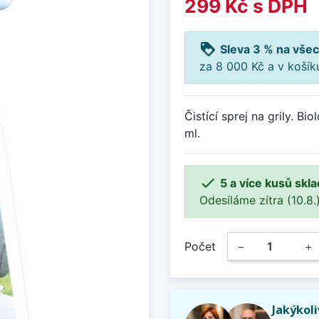
299 Kč
s DPH
loyalty
Sleva 3 % na všec
za 8 000 Kč a v koší
Čistící sprej na grily. B
ml.

5 a více kusů skl
Odesíláme zítra (10.8.)
Počet
−
+
Jakýkol