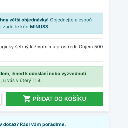
hny větší objednávky!
Objednejte alespoň
ku zadejte kód
MINUS3
.
iologicky šetrný k životnímu prostředí. Objem 500
adem, ihned k odeslání nebo vyzvednutí
, u vás v úterý 11.8..

PŘIDAT DO KOŠÍKU
iv dotaz? Rádi vám poradíme.