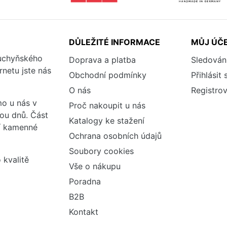
DŮLEŽITÉ INFORMACE
MŮJ ÚČ
kuchyňského
Doprava a platba
Sledován
rnetu jste nás
Obchodní podmínky
Přihlásit 
O nás
Registrov
o u nás v
Proč nakoupit u nás
vou dnů. Část
Katalogy ke stažení
ší kamenné
Ochrana osobních údajů
Soubory cookies
 kvalitě
Vše o nákupu
Poradna
B2B
Kontakt