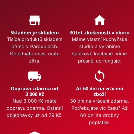
Proč nakupovat u nás?
store_mall_directory
home
Skladem je skladem
30 let zkušeností v oboru
Tisíce produktů skladem
Máme vlastní kuchyňské
přímo v Pardubicích.
studio a vyrábíme
Objednáte dnes, máte
špičkové kuchyně. Víme
zítra.
přesně, co funguje.
local_shipping
sync
Doprava zdarma od
Až 60 dní na vrácení
3 000 Kč
zboží
Nad 3 000 Kč máte
30 dní na vrácení zdarma.
dopravu zdarma. Ostatní
Potřebujete víc času? Až
objednávky už od 79 Kč.
60 dní za drobný
poplatek.