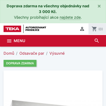
×
Doprava zdarma na všechny objednávky nad
3 000 Kč.
Všechny probíhající akce
najdete zde
.

shopping_cart
(0)
search

MENU
Domů
Odsavače par
Výsuvné
DOPRAVA ZDARMA