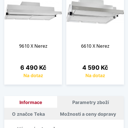
9610 X Nerez
6610 X Nerez
Cena
Cena
6 490 Kč
4 590 Kč
Na dotaz
Na dotaz
Informace
Parametry zboží
O značce Teka
Možnosti a ceny dopravy