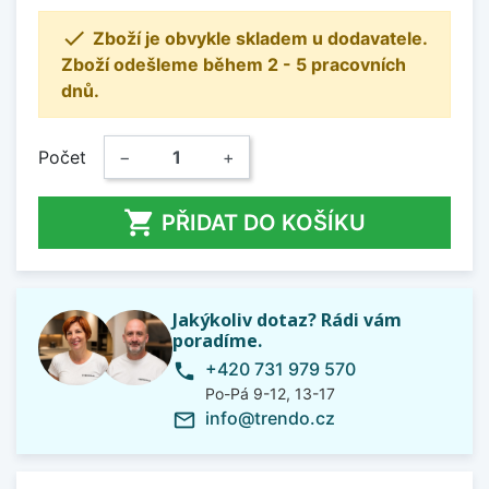

Zboží je obvykle skladem u dodavatele.
Zboží odešleme během 2 - 5 pracovních
dnů.
Počet
−
+

PŘIDAT DO KOŠÍKU
Jakýkoliv dotaz? Rádi vám
poradíme.
+420 731 979 570
phone
Po-Pá 9-12, 13-17
info@trendo.cz
mail_outline