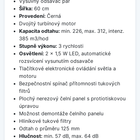
Výsuvný odsavač par
Šířka:
60 cm
Provedení:
Černá
Dvojitý turbínový motor
Kapacita odtahu:
min. 226, max. 312, intenz.
385 m3/hod
Stupně výkonu:
3 rychlosti
Osvětlení:
2 x 1,5 W LED, automatické
rozsvícení vysunutím odsavače
Tlačítkové elektronické ovládání světla a
motoru
Bezpečnostní spínač přítomnosti tukových
filtrů
Plochý nerezový čelní panel s protiotiskovou
úpravou
Možnost demontáže čelního panelu
Hliníkové tukové filtry
Odtah o průměru 125 mm
Hlučnost:
min. 57 dB, max. 64 dB