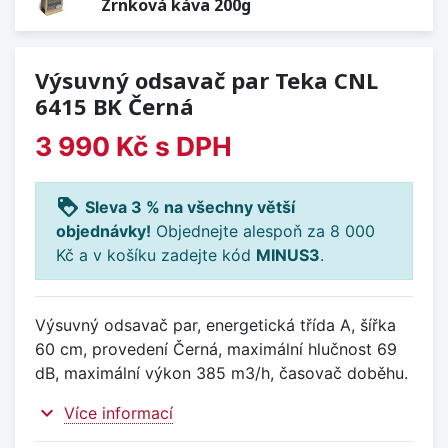
Zrnková káva 200g
Výsuvný odsavač par Teka CNL
6415 BK Černá
3 990 Kč
s DPH
loyalty
Sleva 3 % na všechny větší
objednávky!
Objednejte alespoň za 8 000
Kč a v košíku zadejte kód
MINUS3
.
Výsuvný odsavač par, energetická třída A, šířka
60 cm, provedení Černá, maximální hlučnost 69
dB, maximální výkon 385 m3/h, časovač doběhu.
expand_more
Více informací