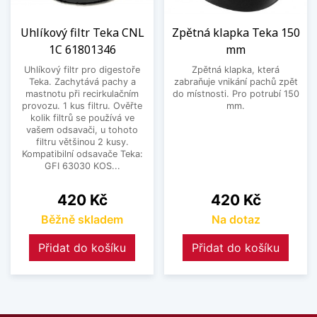
Uhlíkový filtr Teka CNL
Zpětná klapka Teka 150
1C 61801346
mm
Uhlíkový filtr pro digestoře
Zpětná klapka, která
Teka. Zachytává pachy a
zabraňuje vnikání pachů zpět
mastnotu při recirkulačním
do místnosti. Pro potrubí 150
provozu. 1 kus filtru. Ověřte
mm.
kolik filtrů se používá ve
vašem odsavači, u tohoto
filtru většinou 2 kusy.
Kompatibilní odsavače Teka:
GFI 63030 KOS...
Cena
Cena
420 Kč
420 Kč
Běžně skladem
Na dotaz
Přidat do košíku
Přidat do košíku