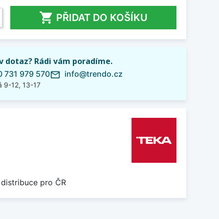

PŘIDAT DO KOŠÍKU
iv dotaz? Rádi vám poradíme.
 731 979 570
info@trendo.cz
mail_outline
 9-12, 13-17
 distribuce pro ČR