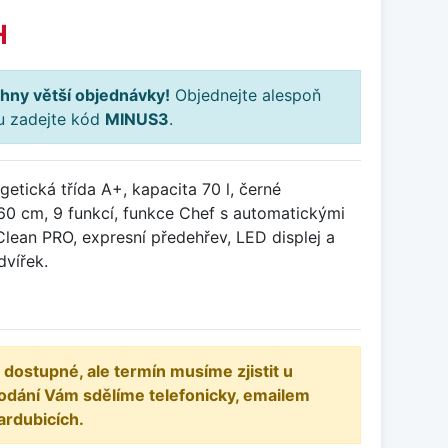
H
hny větší objednávky!
Objednejte alespoň
ku zadejte kód
MINUS3
.
getická třída A+, kapacita 70 l, černé
60 cm, 9 funkcí, funkce Chef s automatickými
lean PRO, expresní předehřev, LED displej a
dvířek.
 dostupné, ale termín musíme zjistit u
odání Vám sdělíme telefonicky, emailem
ardubicích.