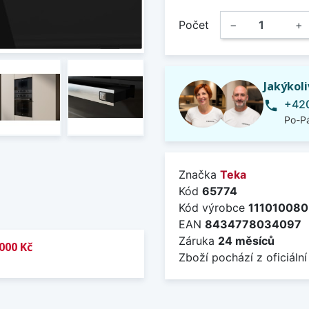
Počet
−
+
Jakýkol
+420
phone
Po-Pá
Značka
Teka
Kód
65774
Kód výrobce
111010080
EAN
8434778034097
Záruka
24 měsíců
000 Kč
Zboží pochází z oficiální