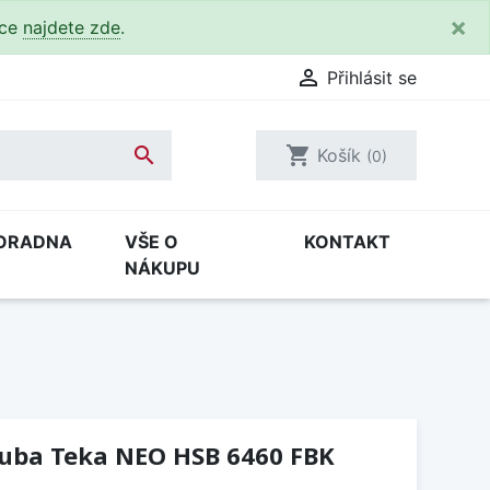
×
kce
najdete zde
.

Přihlásit se

shopping_cart
Košík
(0)
ORADNA
VŠE O
KONTAKT
NÁKUPU
ouba Teka NEO HSB 6460 FBK