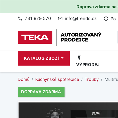
Doprava zdarma na 
731 979 570
info@trendo.cz
Po-
phone
mail_outline
access_time
flash_on
KATALOG ZBOŽÍ
VÝPRODEJ
Domů
Kuchyňské spotřebiče
Trouby
Multif
DOPRAVA ZDARMA