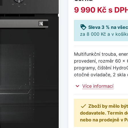
9 990 Kč
s DP
loyalty
Sleva 3 % na všec
za 8 000 Kč a v koší
Multifunkční trouba, ener
provedení, rozměr 60 x 
programy, čištění HydroC
otočné ovladače, 2 skla 
expand_more
Více informací

Zboží by mělo být
dodavatele. Termín d
nebo na prodejně v P