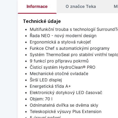
Informace
O značce Teka
M
Technické údaje
Multifunkční trouba s technologií SurroundT
Řada NEO - nový moderní design
Ergonomická a stylová rukojeť
Funkce Chef s automatickými programy
Systém ThermoSeal pro stabilní vnitřní tepl
9 funkcí pro přípravu pokrmů
Čisticí systém HydroClean® PRO
Mechanické otočné ovladače
Širší LED displej
Energetická třída A+
Elektronický dotykový LED časovač
Objem: 70 l
Odnímatelná dvířka se dvěma skly
Teleskopické výsuvy Plus Extension
5 úrovní pečení