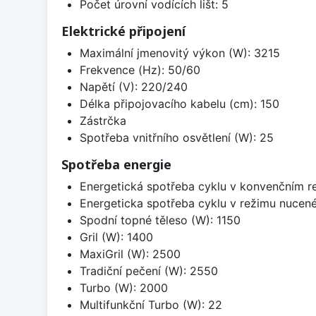
Počet úrovní vodících lišt: 5
Elektrické připojení
Maximální jmenovitý výkon (W): 3215
Frekvence (Hz): 50/60
Napětí (V): 220/240
Délka připojovacího kabelu (cm): 150
Zástrčka
Spotřeba vnitřního osvětlení (W): 25
Spotřeba energie
Energetická spotřeba cyklu v konvenčním r
Energeticka spotřeba cyklu v režimu nucen
Spodní topné těleso (W): 1150
Gril (W): 1400
MaxiGril (W): 2500
Tradiční pečení (W): 2550
Turbo (W): 2000
Multifunkční Turbo (W): 22