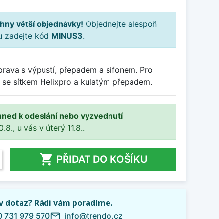
hny větší objednávky!
Objednejte alespoň
ku zadejte kód
MINUS3
.
rava s výpustí, přepadem a sifonem. Pro
se sítkem Helixpro a kulatým přepadem.
hned k odeslání nebo vyzvednutí
8., u vás v úterý 11.8..

PŘIDAT DO KOŠÍKU
iv dotaz? Rádi vám poradíme.
 731 979 570
info@trendo.cz
mail_outline