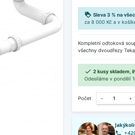
loyalty
Sleva 3 % na všec
za 8 000 Kč a v koší
Kompletní odtoková soup
všechny dvoudřezy Teka 

2 kusy skladem, i
Odesíláme v pondělí 10.
Počet
−
+
Jakýkol
+420
phone