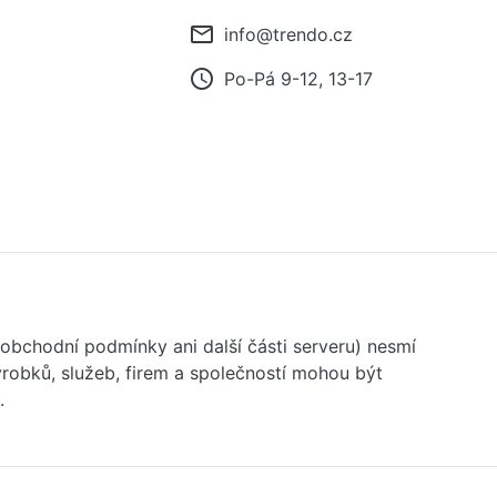
mail_outline
info@trendo.cz
access_time
Po-Pá 9-12, 13-17
 obchodní podmínky ani další části serveru) nesmí
robků, služeb, firem a společností mohou být
.