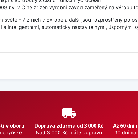
například trouby s čistící funkcí Hydroclean
2009 byl v Číně zřízen výrobní závod zaměřený na výrobu t
m světě - 7 z nich v Evropě a další jsou rozprostřeny po o
a inteligentními, automaticky nastavitelnými, úspornými s
e
local_shipping
tí v oboru
Doprava zdarma od 3 000 Kč
Až 60 dní 
kuchyňské
Nad 3 000 Kč máte dopravu
30 dní na