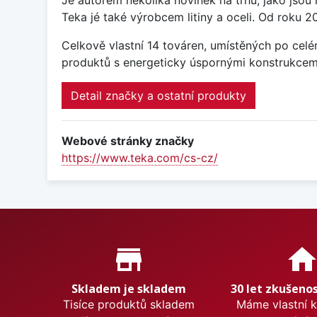
Je autorem několika novinek na trhu, jako jsou 
Teka jé také výrobcem litiny a oceli. Od roku 
Celkově vlastní 14 továren, umístěných po celé
produktů s energeticky úspornými konstrukcemi 
Detail značky a ostatní produkty
Webové stránky značky
https://www.teka.com/cs-cz/
Proč nakupovat u nás?
store_mall_directory
hom
Skladem je skladem
30 let zkušenos
Tisíce produktů skladem
Máme vlastní 