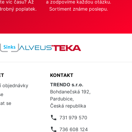
te víc času? Až
a zodpovíme každou otázku.
drobný poplatek.
Sortiment známe poslepu.
ET
KONTAKT
TRENDO s.r.o.
í objednávky
Bohdanečská 192,
se
Pardubice,
at se
Česká republika
phone
731 979 570
phone
736 608 124