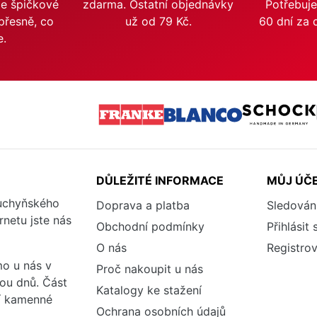
me špičkové
zdarma. Ostatní objednávky
Potřebuje
přesně, co
už od 79 Kč.
60 dní za 
e.
DŮLEŽITÉ INFORMACE
MŮJ ÚČ
kuchyňského
Doprava a platba
Sledován
rnetu jste nás
Obchodní podmínky
Přihlásit 
O nás
Registrov
o u nás v
Proč nakoupit u nás
vou dnů. Část
Katalogy ke stažení
ší kamenné
Ochrana osobních údajů