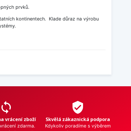
opných prvků.
statních kontinentech.
Klade důraz na výrobu
ystémy.
sync
verified_user
na vrácení zboží
Skvělá zákaznická podpora
 vrácení zdarma.
Kdykoliv poradíme s výběrem