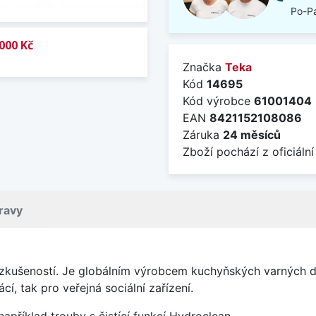
Po-Pá
000 Kč
Značka
Teka
Kód
14695
Kód výrobce
61001404
EAN
8421152108086
Záruka
24 měsíců
Zboží pochází z oficiální
ravy
 zkušeností. Je globálním výrobcem kuchyňských varných d
, tak pro veřejná sociální zařízení.