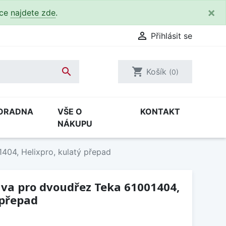
×
kce
najdete zde
.

Přihlásit se

shopping_cart
Košík
(0)
ORADNA
VŠE O
KONTAKT
NÁKUPU
04, Helixpro, kulatý přepad
va pro dvoudřez Teka 61001404,
 přepad