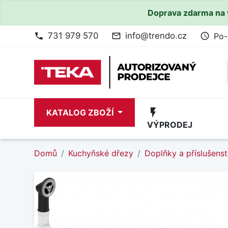
Doprava zdarma na 
731 979 570
info@trendo.cz
Po-
phone
mail_outline
access_time
flash_on
KATALOG ZBOŽÍ
VÝPRODEJ
Domů
Kuchyňské dřezy
Doplňky a příslušenst