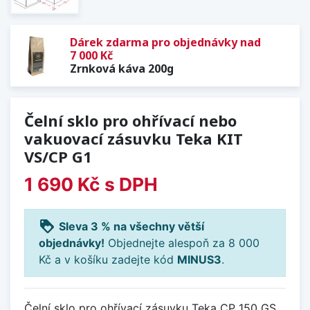
Dárek zdarma pro objednávky nad
7 000 Kč
Zrnková káva 200g
Čelní sklo pro ohřívací nebo
vakuovací zásuvku Teka KIT
VS/CP G1
1 690 Kč
s DPH
loyalty
Sleva 3 % na všechny větší
objednávky!
Objednejte alespoň za 8 000
Kč a v košíku zadejte kód
MINUS3
.
Čelní sklo pro ohřívací zásuvku Teka CP 150 GS