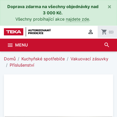
×
Doprava zdarma na všechny objednávky nad
3 000 Kč.
Všechny probíhající akce
najdete zde
.

shopping_cart
(0)
search

MENU
Domů
Kuchyňské spotřebiče
Vakuovací zásuvky
Příslušenství