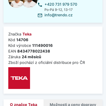
+420 731 979 570
phone
Po-Pá 9-12, 13-17
info@trendo.cz
mail_outline
Značka
Teka
Kód
14706
Kód výrobce
111490016
EAN
8434778022438
Záruka
24 měsíců
Zboží pochází z oficiální distribuce pro ČR
O značce Teka
Možnosti a ceny dopravy