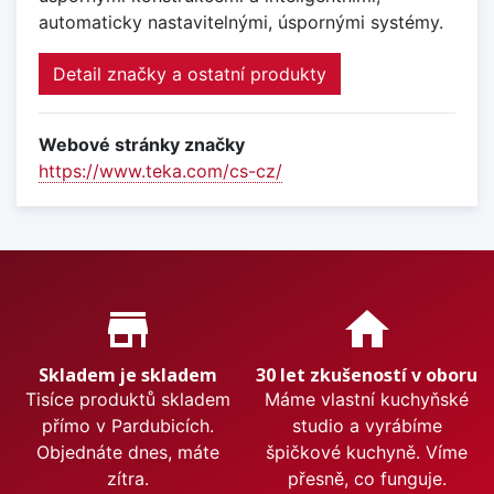
automaticky nastavitelnými, úspornými systémy.
Detail značky a ostatní produkty
Webové stránky značky
https://www.teka.com/cs-cz/
Proč nakupovat u nás?
store_mall_directory
home
Skladem je skladem
30 let zkušeností v oboru
Tisíce produktů skladem
Máme vlastní kuchyňské
přímo v Pardubicích.
studio a vyrábíme
Objednáte dnes, máte
špičkové kuchyně. Víme
zítra.
přesně, co funguje.