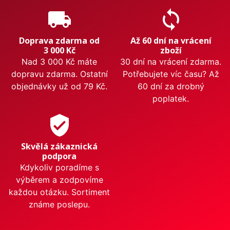
local_shipping
sync
Doprava zdarma od
Až 60 dní na vrácení
3 000 Kč
zboží
Nad 3 000 Kč máte
30 dní na vrácení zdarma.
dopravu zdarma. Ostatní
Potřebujete víc času? Až
objednávky už od 79 Kč.
60 dní za drobný
poplatek.
verified_user
Skvělá zákaznická
podpora
Kdykoliv poradíme s
výběrem a zodpovíme
každou otázku. Sortiment
známe poslepu.