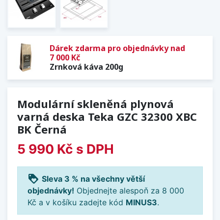
Dárek zdarma pro objednávky nad
7 000 Kč
Zrnková káva 200g
Modulární skleněná plynová
varná deska Teka GZC 32300 XBC
BK Černá
5 990 Kč
s DPH
loyalty
Sleva 3 % na všechny větší
objednávky!
Objednejte alespoň za 8 000
Kč a v košíku zadejte kód
MINUS3
.