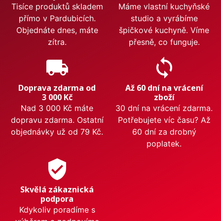
Tisíce produktů skladem
Máme vlastní kuchyňské
přímo v Pardubicích.
studio a vyrábíme
Objednáte dnes, máte
špičkové kuchyně. Víme
zítra.
přesně, co funguje.
local_shipping
sync
Doprava zdarma od
Až 60 dní na vrácení
3 000 Kč
zboží
Nad 3 000 Kč máte
30 dní na vrácení zdarma.
dopravu zdarma. Ostatní
Potřebujete víc času? Až
objednávky už od 79 Kč.
60 dní za drobný
poplatek.
verified_user
Skvělá zákaznická
podpora
Kdykoliv poradíme s