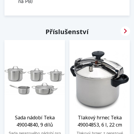
na PB)

Příslušenství
Sada nádobí Teka
Tlakový hrnec Teka
49004840, 9 dílů
49004853, 6 l, 22 cm
Sada nerezového nádobí pro
Tlakový hrnec z nerezové