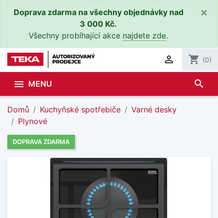
×
Doprava zdarma na všechny objednávky nad
3 000 Kč.
Všechny probíhající akce
najdete zde
.

shopping_cart
(0)
search

MENU
Domů
Kuchyňské spotřebiče
Varné desky
Plynové
DOPRAVA ZDARMA