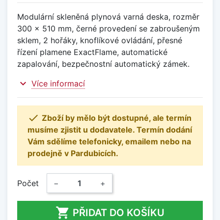
Modulární skleněná plynová varná deska, rozměr
300 x 510 mm, černé provedení se zabroušeným
sklem, 2 hořáky, knoflíkové ovládání, přesné
řízení plamene ExactFlame, automatické
zapalování, bezpečnostní automatický zámek.
expand_more
Více informací

Zboží by mělo být dostupné, ale termín
musíme zjistit u dodavatele. Termín dodání
Vám sdělíme telefonicky, emailem nebo na
prodejně v Pardubicích.
Počet
−
+

PŘIDAT DO KOŠÍKU