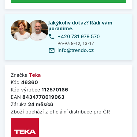
Jakýkoliv dotaz? Rádi vám
poradíme.
+420 731 979 570
phone
Po-Pá 9-12, 13-17
info@trendo.cz
mail_outline
Značka
Teka
Kód
46360
Kód výrobce
112570166
EAN
8434778019063
Záruka
24 měsíců
Zboží pochází z oficiální distribuce pro ČR