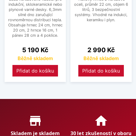
indukční, sklokeramické nebo
oceli, průměr 22 cm, objem 6
plynové varné desky. 6,3mm
litrů, 3 bezpečnostní
silné dno zaručující
systémy. Vhodné na indukci,
rovnoměrnou distribuci tepla.
keramiku i plyn.
Obsahuje hrnec 24 cm, hrnec
20 cm, 2 hrnce 16 cm, 1
pánev 28 cm a 4 poklice.
Cena
Cena
5 190 Kč
2 990 Kč
Běžně skladem
Běžně skladem
Přidat do košíku
Přidat do košíku
Proč nakupovat u nás?
store_mall_directory
home
Skladem je skladem
30 let zkušeností v oboru