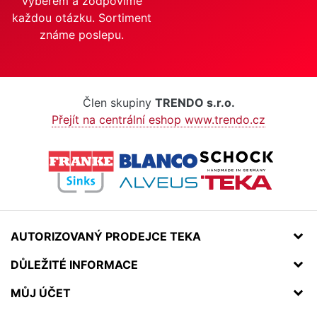
výběrem a zodpovíme
každou otázku. Sortiment
známe poslepu.
Člen skupiny
TRENDO s.r.o.
Přejít na centrální eshop www.trendo.cz
AUTORIZOVANÝ PRODEJCE TEKA
DŮLEŽITÉ INFORMACE
MŮJ ÚČET