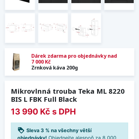
Dárek zdarma pro objednávky nad
7 000 Kč
Zrnková káva 200g
Mikrovlnná trouba Teka ML 8220
BIS L FBK Full Black
13 990 Kč
s DPH
loyalty
Sleva 3 % na všechny větší
objednávky!
Objednejte alespoň za 8 000