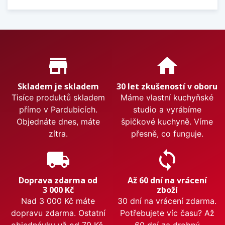
Proč nakupovat u nás?
store_mall_directory
home
Skladem je skladem
30 let zkušeností v oboru
Tisíce produktů skladem
Máme vlastní kuchyňské
přímo v Pardubicích.
studio a vyrábíme
Objednáte dnes, máte
špičkové kuchyně. Víme
zítra.
přesně, co funguje.
local_shipping
sync
Doprava zdarma od
Až 60 dní na vrácení
3 000 Kč
zboží
Nad 3 000 Kč máte
30 dní na vrácení zdarma.
dopravu zdarma. Ostatní
Potřebujete víc času? Až