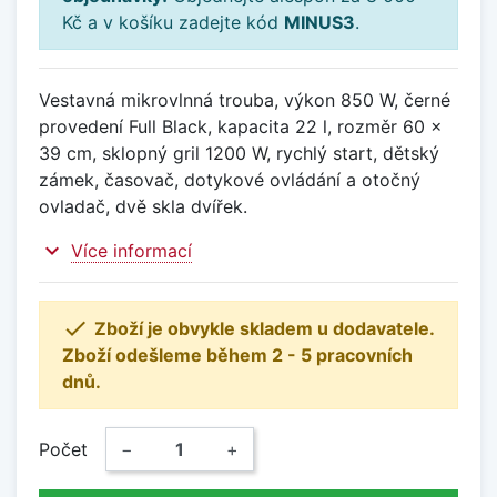
Kč a v košíku zadejte kód
MINUS3
.
Vestavná mikrovlnná trouba, výkon 850 W, černé
provedení Full Black, kapacita 22 l, rozměr 60 x
39 cm, sklopný gril 1200 W, rychlý start, dětský
zámek, časovač, dotykové ovládání a otočný
ovladač, dvě skla dvířek.
expand_more
Více informací

Zboží je obvykle skladem u dodavatele.
Zboží odešleme během 2 - 5 pracovních
dnů.
Počet
−
+