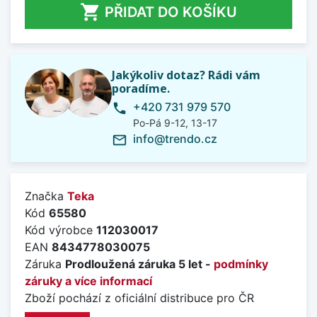

PŘIDAT DO KOŠÍKU
Jakýkoliv dotaz? Rádi vám
poradíme.
+420 731 979 570
phone
Po-Pá 9-12, 13-17
info@trendo.cz
mail_outline
Značka
Teka
Kód
65580
Kód výrobce
112030017
EAN
8434778030075
Záruka
Prodloužená záruka 5 let -
podmínky
záruky a více informací
Zboží pochází z oficiální distribuce pro ČR