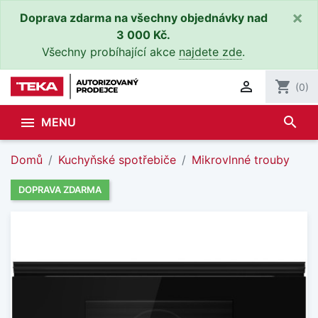
×
Doprava zdarma na všechny objednávky nad
3 000 Kč.
Všechny probíhající akce
najdete zde
.

shopping_cart
(0)
search

MENU
Domů
Kuchyňské spotřebiče
Mikrovlnné trouby
DOPRAVA ZDARMA