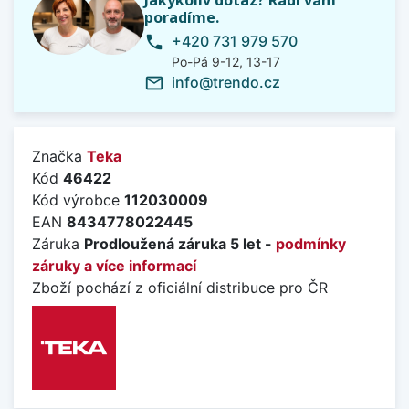
poradíme.
+420 731 979 570
phone
Po-Pá 9-12, 13-17
info@trendo.cz
mail_outline
Značka
Teka
Kód
46422
Kód výrobce
112030009
EAN
8434778022445
Záruka
Prodloužená záruka 5 let -
podmínky
záruky a více informací
Zboží pochází z oficiální distribuce pro ČR