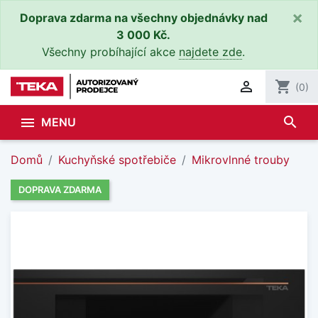
×
Doprava zdarma na všechny objednávky nad
3 000 Kč.
Všechny probíhající akce
najdete zde
.

shopping_cart
(0)
search

MENU
Domů
Kuchyňské spotřebiče
Mikrovlnné trouby
DOPRAVA ZDARMA