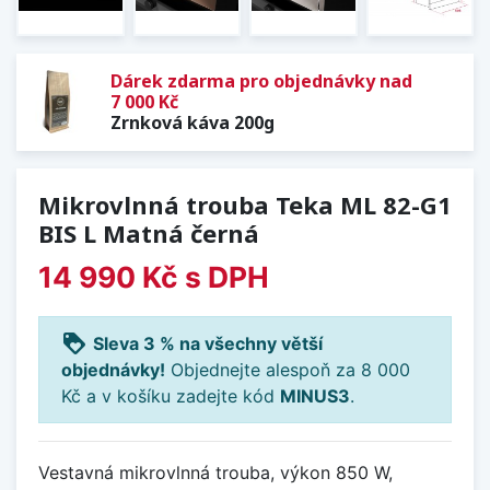
Dárek zdarma pro objednávky nad
7 000 Kč
Zrnková káva 200g
Mikrovlnná trouba Teka ML 82-G1
BIS L Matná černá
14 990 Kč
s DPH
loyalty
Sleva 3 % na všechny větší
objednávky!
Objednejte alespoň za 8 000
Kč a v košíku zadejte kód
MINUS3
.
Vestavná mikrovlnná trouba, výkon 850 W,