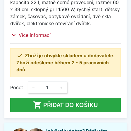
kapacita 22 l, matně černé provedení, rozměr 60
x 39 cm, sklopný gril 1500 W, rychlý start, dětský
zámek, časovač, dotykové ovládání, dvě skla
dvířek, elektronické otevírání dvířek.
expand_more
Více informací

Zboží je obvykle skladem u dodavatele.
Zboží odešleme během 2 - 5 pracovních
dnů.
Počet
−
+

PŘIDAT DO KOŠÍKU
Jakýkoliv dotaz? Rádi vám