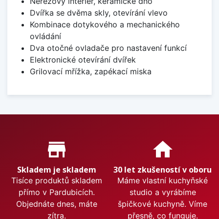
Nerezový interiér, keramické dno
Dvířka se dvěma skly, otevírání vlevo
Kombinace dotykového a mechanického
ovládání
Dva otočné ovladače pro nastavení funkcí
Elektronické otevírání dvířek
Grilovací mřížka, zapékací miska
Proč nakupovat u nás?
store_mall_directory
home
Skladem je skladem
30 let zkušeností v oboru
Tisíce produktů skladem
Máme vlastní kuchyňské
přímo v Pardubicích.
studio a vyrábíme
Objednáte dnes, máte
špičkové kuchyně. Víme
zítra.
přesně, co funguje.