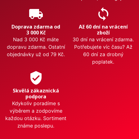
local_shipping
sync
Doprava zdarma od
Až 60 dní na vrácení
3 000 Kč
zboží
Nad 3 000 Kč máte
30 dní na vrácení zdarma.
dopravu zdarma. Ostatní
Potřebujete víc času? Až
objednávky už od 79 Kč.
60 dní za drobný
poplatek.
verified_user
Skvělá zákaznická
podpora
Kdykoliv poradíme s
výběrem a zodpovíme
každou otázku. Sortiment
známe poslepu.