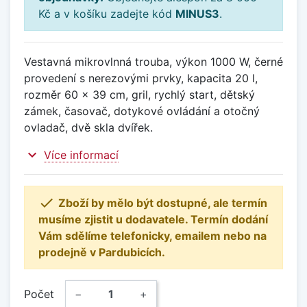
Kč a v košíku zadejte kód
MINUS3
.
Vestavná mikrovlnná trouba, výkon 1000 W, černé
provedení s nerezovými prvky, kapacita 20 l,
rozměr 60 x 39 cm, gril, rychlý start, dětský
zámek, časovač, dotykové ovládání a otočný
ovladač, dvě skla dvířek.
expand_more
Více informací

Zboží by mělo být dostupné, ale termín
musíme zjistit u dodavatele. Termín dodání
Vám sdělíme telefonicky, emailem nebo na
prodejně v Pardubicích.
Počet
−
+