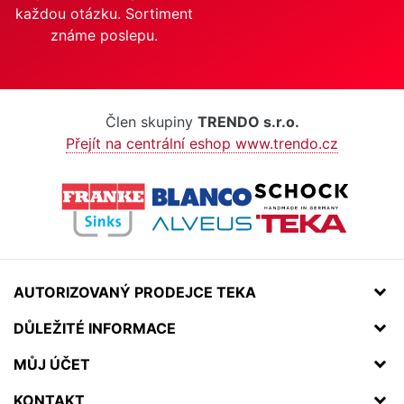
každou otázku. Sortiment
známe poslepu.
Člen skupiny
TRENDO s.r.o.
Přejít na centrální eshop www.trendo.cz
AUTORIZOVANÝ PRODEJCE TEKA
DŮLEŽITÉ INFORMACE
MŮJ ÚČET
KONTAKT