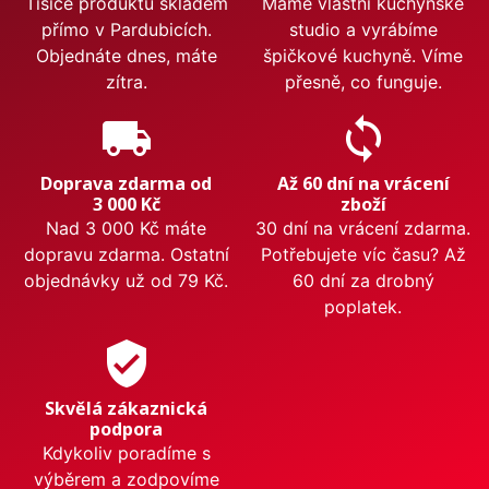
Tisíce produktů skladem
Máme vlastní kuchyňské
přímo v Pardubicích.
studio a vyrábíme
Objednáte dnes, máte
špičkové kuchyně. Víme
zítra.
přesně, co funguje.
local_shipping
sync
Doprava zdarma od
Až 60 dní na vrácení
3 000 Kč
zboží
Nad 3 000 Kč máte
30 dní na vrácení zdarma.
dopravu zdarma. Ostatní
Potřebujete víc času? Až
objednávky už od 79 Kč.
60 dní za drobný
poplatek.
verified_user
Skvělá zákaznická
podpora
Kdykoliv poradíme s
výběrem a zodpovíme