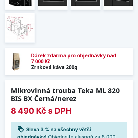
Dárek zdarma pro objednávky nad
7 000 Kč
Zrnková káva 200g
Mikrovlnná trouba Teka ML 820
BIS BX Černá/nerez
8 490 Kč
s DPH
loyalty
Sleva 3 % na všechny větší
objednávky!
Objednejte alespoň za 8 000