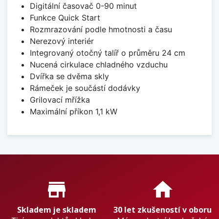
Digitální časovač 0-90 minut
Funkce Quick Start
Rozmrazování podle hmotnosti a času
Nerezový interiér
Integrovaný otočný talíř o průměru 24 cm
Nucená cirkulace chladného vzduchu
Dvířka se dvěma skly
Rámeček je součástí dodávky
Grilovací mřížka
Maximální příkon 1,1 kW
Proč nakupovat u nás?
store_mall_directory
home
Skladem je skladem
30 let zkušeností v oboru