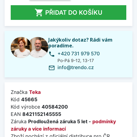

PŘIDAT DO KOŠÍKU
Jakýkoliv dotaz? Rádi vám
poradíme.
+420 731 979 570
phone
Po-Pá 9-12, 13-17
info@trendo.cz
mail_outline
Značka
Teka
Kód
45665
Kód výrobce
40584200
EAN
8421152145555
Záruka
Prodloužená záruka 5 let -
podmínky
záruky a více informací
Zboží pochází z oficiální distribuce pro ČR