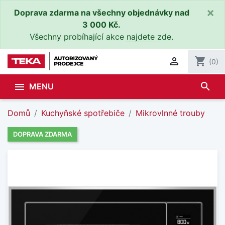
×
Doprava zdarma na všechny objednávky nad
3 000 Kč.
Všechny probíhající akce
najdete zde
.

shopping_cart
(0)
search

MENU
Domů
Kuchyňské spotřebiče
Mikrovlnné trouby
DOPRAVA ZDARMA