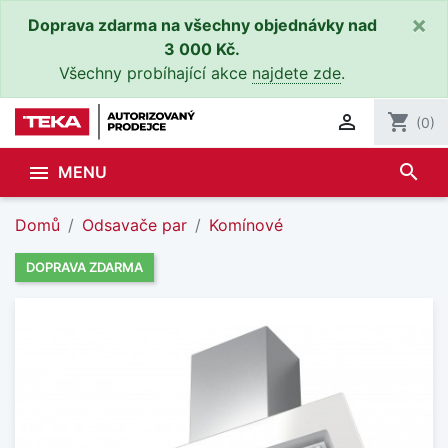
×
Doprava zdarma na všechny objednávky nad
3 000 Kč.
Všechny probíhající akce
najdete zde
.

shopping_cart
(0)
search

MENU
Domů
Odsavače par
Komínové
DOPRAVA ZDARMA