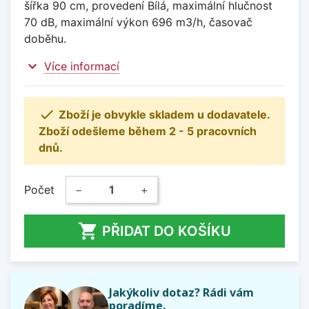
šířka 90 cm, provedení Bílá, maximální hlučnost
70 dB, maximální výkon 696 m3/h, časovač
doběhu.
expand_more
Více informací

Zboží je obvykle skladem u dodavatele.
Zboží odešleme během 2 - 5 pracovních
dnů.
Počet
−
+

PŘIDAT DO KOŠÍKU
Jakýkoliv dotaz? Rádi vám
poradíme.