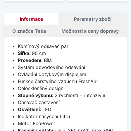
Informace
Parametry zboží
O značce Teka
Možnosti a ceny dopravy
Komínový odsavač par
Šířka:
90 cm
Provedení:
Bílá
Systém obvodového odsávání
Ovládání dotykovým displejem
Funkce čerstvého vzduchu FreshAir
Celoskleněný design
Stupně výkonu:
3 rychlosti + intenzivní
Časovač zastavení
Osvětlení:
LED
Indikátor nasycení filtru
Motor EcoPower
Kapacita odtahu:
min. 290 m3/h, max. 696