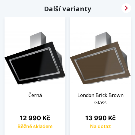

Další varianty
Černá
London Brick Brown
Glass
Cena
Cena
12 990 Kč
13 990 Kč
Běžně skladem
Na dotaz