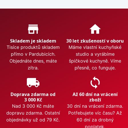
Proč nakupovat u nás?
store_mall_directory
home
Skladem je skladem
30 let zkušeností v oboru
Tisíce produktů skladem
Máme vlastní kuchyňské
přímo v Pardubicích.
studio a vyrábíme
Objednáte dnes, máte
špičkové kuchyně. Víme
zítra.
přesně, co funguje.
local_shipping
sync
Doprava zdarma od
Až 60 dní na vrácení
3 000 Kč
zboží
Nad 3 000 Kč máte
30 dní na vrácení zdarma.
dopravu zdarma. Ostatní
Potřebujete víc času? Až
objednávky už od 79 Kč.
60 dní za drobný
poplatek.