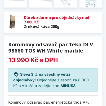
Dárek zdarma pro objednávky nad
7 000 Kč
Zrnková káva 200g
Komínový odsavač par Teka DLV
98660 TOS WH White marble
13 990 Kč
s DPH
loyalty
Sleva 3 % na všechny větší
objednávky!
Objednejte alespoň za 8 000
Kč a v košíku zadejte kód
MINUS3
.
Komínový odsavač par, energetická třída A+,