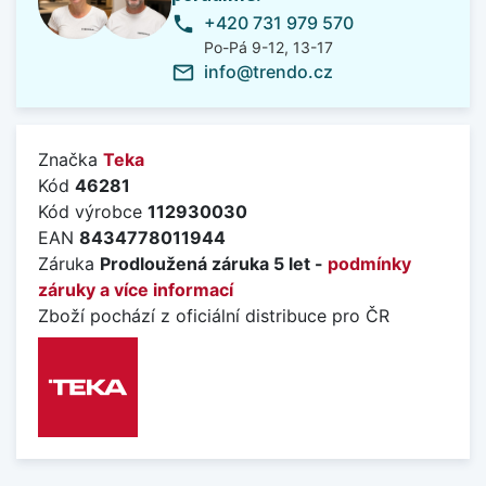
+420 731 979 570
phone
Po-Pá 9-12, 13-17
info@trendo.cz
mail_outline
Značka
Teka
Kód
46281
Kód výrobce
112930030
EAN
8434778011944
Záruka
Prodloužená záruka 5 let -
podmínky
záruky a více informací
Zboží pochází z oficiální distribuce pro ČR