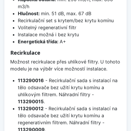
m3/h
Hlučnost:
min. 51 dB, max. 67 dB
Recirkulační set s krytem/bez krytu komínu
Volitelný regenerativní filtr
Instalace možná i bez krytu
Energetická třída:
A+
Recirkulace
Možnost recirkulace přes uhlíkové filtry. U tohoto
modelu je na výběr více možností instalace.
113290016
- Recirkulační sada s instalací na
tělo odsavače bez užití krytu komínu a
uhlíkovým filtrem. Náhradní filtry -
113290015
.
113290012
- Recirkulační sada s instalací na
tělo odsavače bez užití krytu komínu a
regenerativním filtrem. Náhradní filtry -
113290009
.