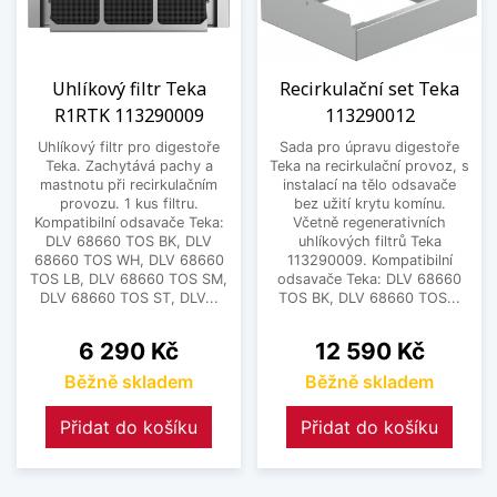
Uhlíkový filtr Teka
Recirkulační set Teka
R1RTK 113290009
113290012
Uhlíkový filtr pro digestoře
Sada pro úpravu digestoře
Teka. Zachytává pachy a
Teka na recirkulační provoz, s
mastnotu při recirkulačním
instalací na tělo odsavače
provozu. 1 kus filtru.
bez užití krytu komínu.
Kompatibilní odsavače Teka:
Včetně regenerativních
DLV 68660 TOS BK, DLV
uhlíkových filtrů Teka
68660 TOS WH, DLV 68660
113290009. Kompatibilní
TOS LB, DLV 68660 TOS SM,
odsavače Teka: DLV 68660
DLV 68660 TOS ST, DLV...
TOS BK, DLV 68660 TOS...
Cena
Cena
6 290 Kč
12 590 Kč
Běžně skladem
Běžně skladem
Přidat do košíku
Přidat do košíku