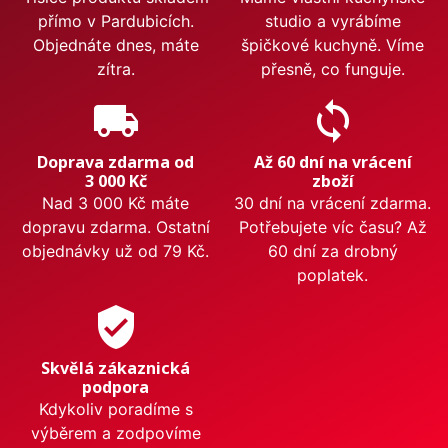
přímo v Pardubicích.
studio a vyrábíme
Objednáte dnes, máte
špičkové kuchyně. Víme
zítra.
přesně, co funguje.
local_shipping
sync
Doprava zdarma od
Až 60 dní na vrácení
3 000 Kč
zboží
Nad 3 000 Kč máte
30 dní na vrácení zdarma.
dopravu zdarma. Ostatní
Potřebujete víc času? Až
objednávky už od 79 Kč.
60 dní za drobný
poplatek.
verified_user
Skvělá zákaznická
podpora
Kdykoliv poradíme s
výběrem a zodpovíme