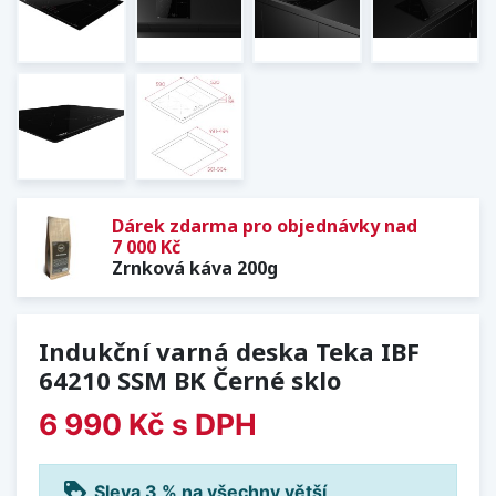
Dárek zdarma pro objednávky nad
7 000 Kč
Zrnková káva 200g
Indukční varná deska Teka IBF
64210 SSM BK Černé sklo
6 990 Kč
s DPH
loyalty
Sleva 3 % na všechny větší