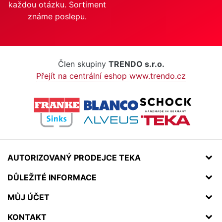
každou otázku. Sortiment
známe poslepu.
Člen skupiny
TRENDO s.r.o.
Přejít na centrální eshop www.trendo.cz
AUTORIZOVANÝ PRODEJCE TEKA
DŮLEŽITÉ INFORMACE
MŮJ ÚČET
KONTAKT