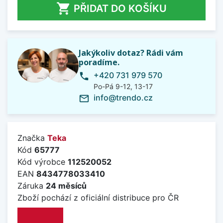

PŘIDAT DO KOŠÍKU
Jakýkoliv dotaz? Rádi vám
poradíme.
+420 731 979 570
phone
Po-Pá 9-12, 13-17
info@trendo.cz
mail_outline
Značka
Teka
Kód
65777
Kód výrobce
112520052
EAN
8434778033410
Záruka
24 měsíců
Zboží pochází z oficiální distribuce pro ČR