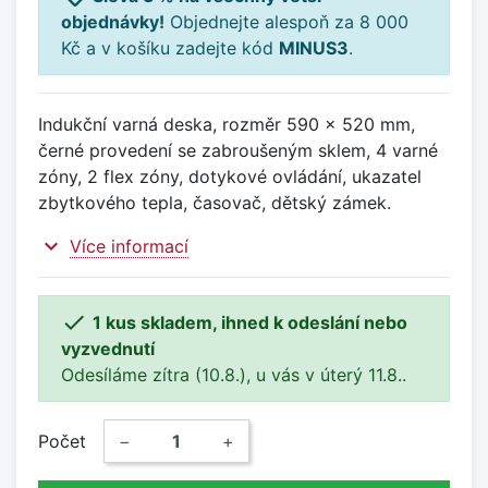
objednávky!
Objednejte alespoň za 8 000
Kč a v košíku zadejte kód
MINUS3
.
Indukční varná deska, rozměr 590 x 520 mm,
černé provedení se zabroušeným sklem, 4 varné
zóny, 2 flex zóny, dotykové ovládání, ukazatel
zbytkového tepla, časovač, dětský zámek.
expand_more
Více informací

1 kus skladem, ihned k odeslání nebo
vyzvednutí
Odesíláme zítra (10.8.), u vás v úterý 11.8..
Počet
−
+