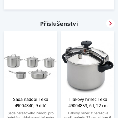

Příslušenství
Sada nádobí Teka
Tlakový hrnec Teka
49004840, 9 dílů
49004853, 6 l, 22 cm
Sada nerezového nádobí pro
Tlakový hrnec z nerezové
indukční, sklokeramické nebo
oceli, průměr 22 cm, objem 6