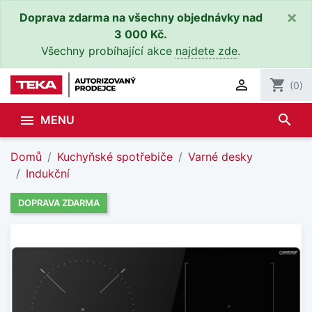
×
Doprava zdarma na všechny objednávky nad
3 000 Kč.
Všechny probíhající akce
najdete zde
.

shopping_cart
(0)
search

MENU
Domů
Kuchyňské spotřebiče
Varné desky
Indukční
DOPRAVA ZDARMA