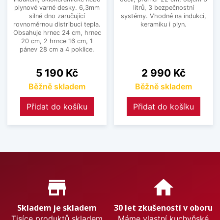
plynové varné desky. 6,3mm
litrů, 3 bezpečnostní
silné dno zaručující
systémy. Vhodné na indukci,
rovnoměrnou distribuci tepla.
keramiku i plyn.
Obsahuje hrnec 24 cm, hrnec
20 cm, 2 hrnce 16 cm, 1
pánev 28 cm a 4 poklice.
Cena
Cena
5 190 Kč
2 990 Kč
Běžně skladem
Běžně skladem
Přidat do košíku
Přidat do košíku
Proč nakupovat u nás?
store_mall_directory
home
Skladem je skladem
30 let zkušeností v oboru
Tisíce produktů skladem
Máme vlastní kuchyňské