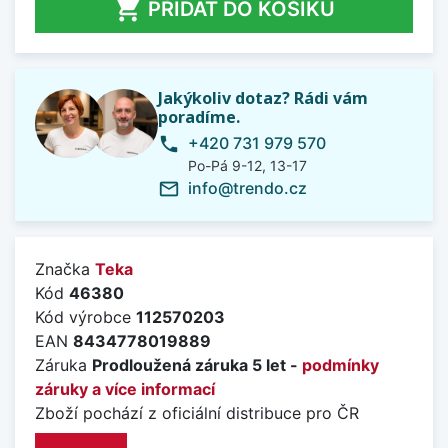

PŘIDAT DO KOŠÍKU
Jakýkoliv dotaz? Rádi vám
poradíme.
+420 731 979 570
phone
Po-Pá 9-12, 13-17
info@trendo.cz
mail_outline
Značka
Teka
Kód
46380
Kód výrobce
112570203
EAN
8434778019889
Záruka
Prodloužená záruka 5 let -
podmínky
záruky a více informací
Zboží pochází z oficiální distribuce pro ČR