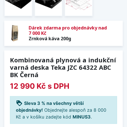
Dárek zdarma pro objednávky nad
7 000 Kč
Zrnková káva 200g
Kombinovaná plynová a indukční
varná deska Teka JZC 64322 ABC
BK Černá
12 990 Kč
s DPH
loyalty
Sleva 3 % na všechny větší
objednávky!
Objednejte alespoň za 8 000
Kč a v košíku zadejte kód
MINUS3
.