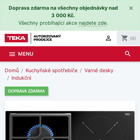
×
Doprava zdarma na všechny objednávky nad
3 000 Kč.
Všechny probíhající akce
najdete zde
.

shopping_cart
(0)
search

MENU
Domů
Kuchyňské spotřebiče
Varné desky
Indukční
DOPRAVA ZDARMA