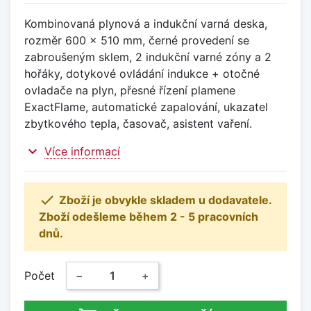
Kombinovaná plynová a indukční varná deska,
rozměr 600 x 510 mm, černé provedení se
zabroušeným sklem, 2 indukční varné zóny a 2
hořáky, dotykové ovládání indukce + otočné
ovladače na plyn, přesné řízení plamene
ExactFlame, automatické zapalování, ukazatel
zbytkového tepla, časovač, asistent vaření.
expand_more
Více informací

Zboží je obvykle skladem u dodavatele.
Zboží odešleme během 2 - 5 pracovních
dnů.
Počet
−
+