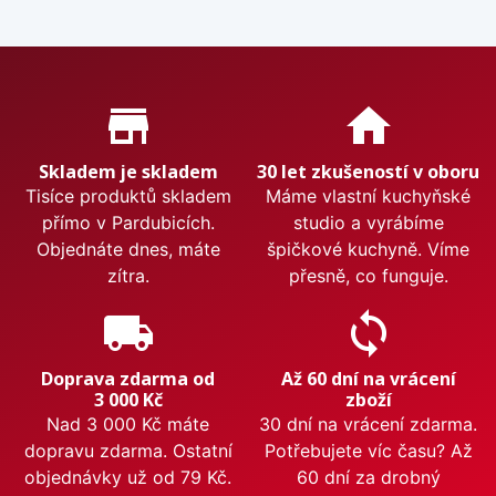
Proč nakupovat u nás?
store_mall_directory
home
Skladem je skladem
30 let zkušeností v oboru
Tisíce produktů skladem
Máme vlastní kuchyňské
přímo v Pardubicích.
studio a vyrábíme
Objednáte dnes, máte
špičkové kuchyně. Víme
zítra.
přesně, co funguje.
local_shipping
sync
Doprava zdarma od
Až 60 dní na vrácení
3 000 Kč
zboží
Nad 3 000 Kč máte
30 dní na vrácení zdarma.
dopravu zdarma. Ostatní
Potřebujete víc času? Až
objednávky už od 79 Kč.
60 dní za drobný