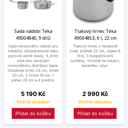
Sada nádobí Teka
Tlakový hrnec Teka
49004840, 9 dílů
49004853, 6 l, 22 cm
Sada nerezového nádobí pro
Tlakový hrnec z nerezové
indukční, sklokeramické nebo
oceli, průměr 22 cm, objem 6
plynové varné desky. 6,3mm
litrů, 3 bezpečnostní
silné dno zaručující
systémy. Vhodné na indukci,
rovnoměrnou distribuci tepla.
keramiku i plyn.
Obsahuje hrnec 24 cm, hrnec
20 cm, 2 hrnce 16 cm, 1
pánev 28 cm a 4 poklice.
Cena
Cena
5 190 Kč
2 990 Kč
Běžně skladem
Běžně skladem
Přidat do košíku
Přidat do košíku