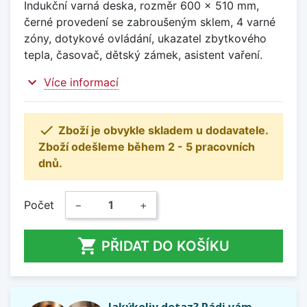
Indukční varná deska, rozměr 600 x 510 mm,
černé provedení se zabroušeným sklem, 4 varné
zóny, dotykové ovládání, ukazatel zbytkového
tepla, časovač, dětský zámek, asistent vaření.
expand_more
Více informací

Zboží je obvykle skladem u dodavatele.
Zboží odešleme během 2 - 5 pracovních
dnů.
Počet
−
+

PŘIDAT DO KOŠÍKU
Jakýkoliv dotaz? Rádi vám