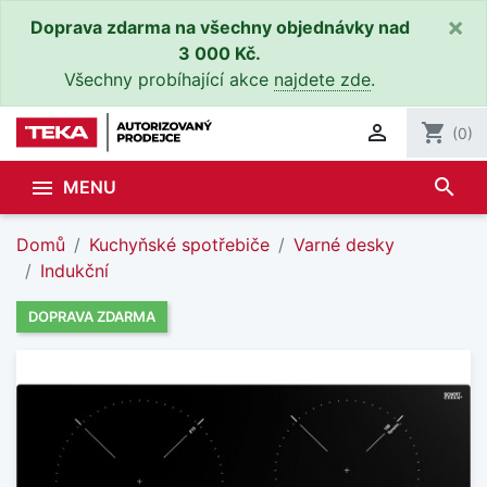
×
Doprava zdarma na všechny objednávky nad
3 000 Kč.
Všechny probíhající akce
najdete zde
.

shopping_cart
(0)
search

MENU
Domů
Kuchyňské spotřebiče
Varné desky
Indukční
DOPRAVA ZDARMA