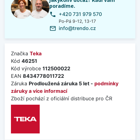
poradíme.
+420 731 979 570
phone
Po-Pá 9-12, 13-17
info@trendo.cz
mail_outline
Značka
Teka
Kód
46251
Kód výrobce
112500022
EAN
8434778011722
Záruka
Prodloužená záruka 5 let -
podmínky
záruky a více informací
Zboží pochází z oficiální distribuce pro ČR