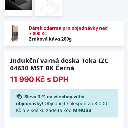
Dárek zdarma pro objednávky nad
7 000 Kč
Zrnková káva 200g
Indukční varná deska Teka IZC
64630 MST BK Černá
11 990 Kč
s DPH
loyalty
Sleva 3 % na všechny větší
objednávky!
Objednejte alespoň za 8 000
Kč a v košíku zadejte kód
MINUS3
.