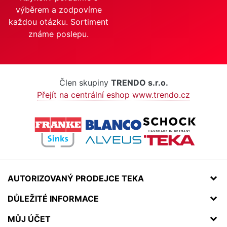
výběrem a zodpovíme
každou otázku. Sortiment
známe poslepu.
Člen skupiny
TRENDO s.r.o.
Přejít na centrální eshop www.trendo.cz
AUTORIZOVANÝ PRODEJCE TEKA
DŮLEŽITÉ INFORMACE
MŮJ ÚČET