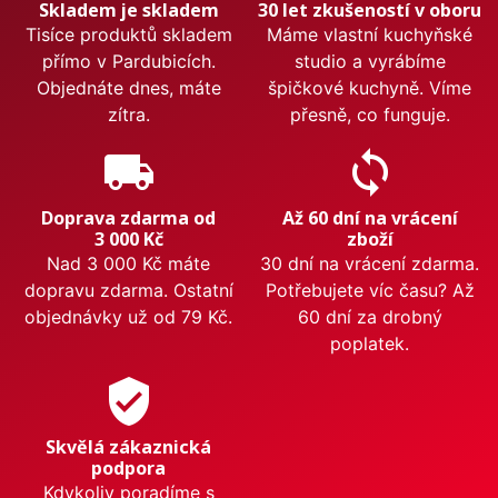
Skladem je skladem
30 let zkušeností v oboru
Tisíce produktů skladem
Máme vlastní kuchyňské
přímo v Pardubicích.
studio a vyrábíme
Objednáte dnes, máte
špičkové kuchyně. Víme
zítra.
přesně, co funguje.
local_shipping
sync
Doprava zdarma od
Až 60 dní na vrácení
3 000 Kč
zboží
Nad 3 000 Kč máte
30 dní na vrácení zdarma.
dopravu zdarma. Ostatní
Potřebujete víc času? Až
objednávky už od 79 Kč.
60 dní za drobný
poplatek.
verified_user
Skvělá zákaznická
podpora
Kdykoliv poradíme s