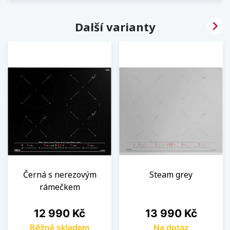

Další varianty
Černá s nerezovým
Steam grey
rámečkem
Cena
Cena
12 990 Kč
13 990 Kč
Běžně skladem
Na dotaz