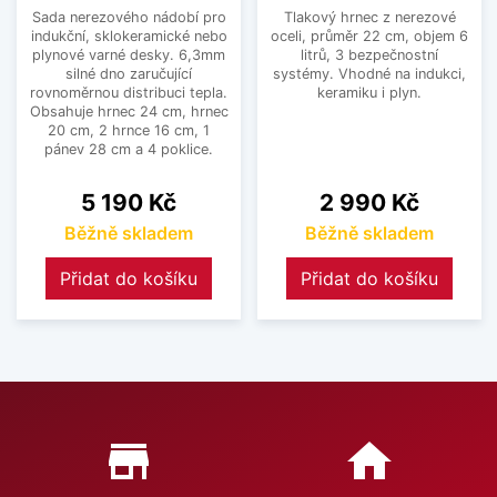
Sada nerezového nádobí pro
Tlakový hrnec z nerezové
indukční, sklokeramické nebo
oceli, průměr 22 cm, objem 6
plynové varné desky. 6,3mm
litrů, 3 bezpečnostní
silné dno zaručující
systémy. Vhodné na indukci,
rovnoměrnou distribuci tepla.
keramiku i plyn.
Obsahuje hrnec 24 cm, hrnec
20 cm, 2 hrnce 16 cm, 1
pánev 28 cm a 4 poklice.
Cena
Cena
5 190 Kč
2 990 Kč
Běžně skladem
Běžně skladem
Přidat do košíku
Přidat do košíku
Proč nakupovat u nás?
store_mall_directory
home