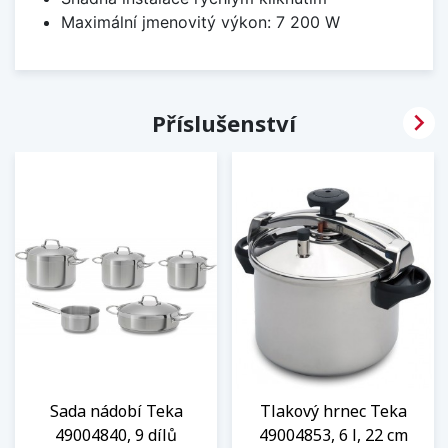
Maximální jmenovitý výkon: 7 200 W

Příslušenství
Sada nádobí Teka
Tlakový hrnec Teka
49004840, 9 dílů
49004853, 6 l, 22 cm